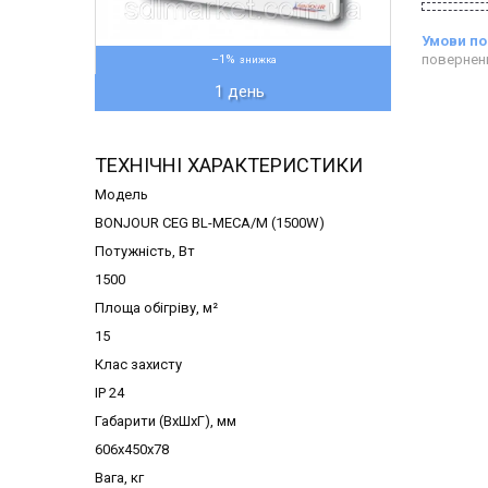
повернен
–1%
1 день
ТЕХНІЧНІ ХАРАКТЕРИСТИКИ
Модель
BONJOUR CEG BL-MECA/M (1500W)
Потужність, Вт
1500
Площа обігріву, м²
15
Клас захисту
IP 24
Габарити (ВхШхГ), мм
606х450х78
Вага, кг