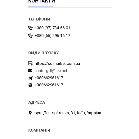
КОНТАКТИ
+380 (97) 734-66-01
+380 (66) 296-16-17
https://sdlmarket.com.ua
santorgdl@ukr.net
+380662961617
+380662961617
вул. Дегтярівська, 31, Київ, Україна