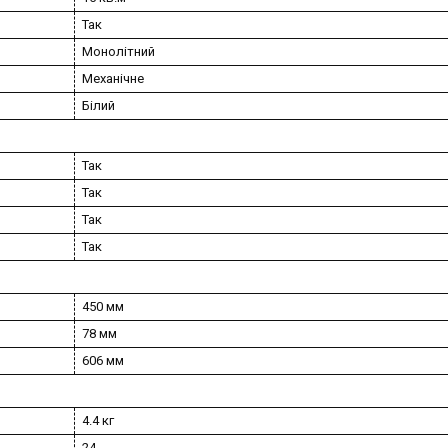
Так
Монолітний
Механічне
Білий
Так
Так
Так
Так
450 мм
78 мм
606 мм
4.4 кг
24