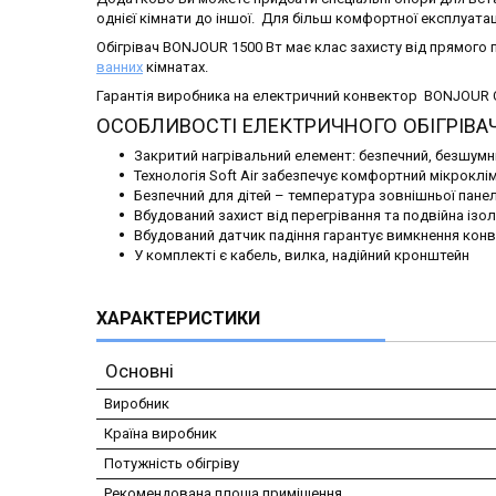
однієї кімнати до іншої. Для більш комфортної експлуат
Обігрівач BONJOUR 1500 Вт має клас захисту від прямого
ванних
кімнатах.
Гарантія виробника на електричний конвектор BONJOUR 
ОСОБЛИВОСТІ ЕЛЕКТРИЧНОГО ОБІГРІВАЧ
Закритий нагрівальний елемент: безпечний, безшумн
Технологія Soft Air забезпечує комфортний мікроклі
Безпечний для дітей – температура зовнішньої панелі
Вбудований захист від перегрівання та подвійна ізоля
Вбудований датчик падіння гарантує вимкнення конв
У комплекті є кабель, вилка, надійний кронштейн
ХАРАКТЕРИСТИКИ
Основні
Виробник
Країна виробник
Потужність обігріву
Рекомендована площа приміщення