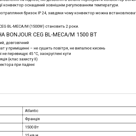
ації конвектор оснащений зовнішнім регулюванням температури.
 потрапляння бризок IP 24, завдяки чому конвектор можна встановлюва
CEG BL-MECA/M (1500W) становить 2 роки.
А BONJOUR CEG BL-MECA/M 1500 ВТ
ий, довговічний
мат у приміщенні – не сушить повітря, не випалює кисень
 не перевищує 45 °С, заокруглені кути
ція (клас захисту II)
ектора при падінні
Atlantic
Франція
1500 Вт
15 кв.м