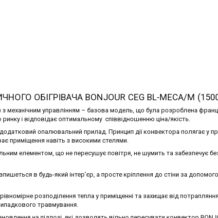
ЧНОГО ОБІГРІВАЧА BONJOUR CEG BL-MECA/M (150
з механічним управлінням – базова модель, що була розроблена фран
ринку і відповідає оптимальному співвідношенню ціна/якість.
 додатковий опалювальний прилад. Принцип дії конвектора полягає у п
ває приміщення навіть з високими стелями.
ьним елементом, що не пересушує повітря, не шумить та забезпечує бе
пишеться в будь-який інтер’єр, а просте кріплення до стіни за допомог
 рівномірне розподілення тепла у приміщенні та захищає від потраплянн
випадкового травмування.
новлення на підлозі, які дозволять вільно пересувати конвектор BONJ