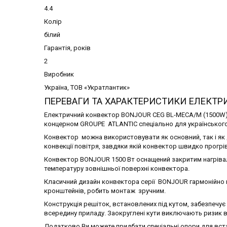
4.4
Колір
білий
Гарантія, років
2
Виробник
Україна, ТОВ «Укратлантик»
ПЕРЕВАГИ ТА ХАРАКТЕРИСТИКИ ЕЛЕКТРИ
Електричний конвектор BONJOUR CEG BL-MECA/M (1500W) 
концерном GROUPE ATLANTIC спеціально для українського 
Конвектор можна використовувати як основний, так і як
конвекції повітря, завдяки якій конвектор швидко прогрі
Конвектор BONJOUR 1500 Вт оснащений закритим нагрівал
температуру зовнішньої поверхні конвектора.
Класичний дизайн конвектора серії BONJOUR гармонійно в
кронштейнів, робить монтаж зручним.
Конструкція решіток, встановлених під кутом, забезпечує
всередину приладу. Заокруглені кути виключають ризик 
Додатково Ви можете придбати спеціальні опори для вста