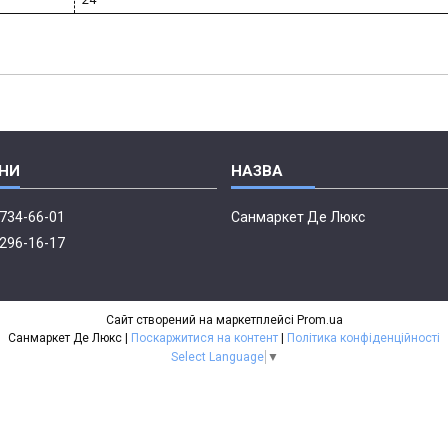
 734-66-01
Санмаркет Де Люкс
 296-16-17
Сайт створений на маркетплейсі
Prom.ua
Санмаркет Де Люкс |
Поскаржитися на контент
|
Політика конфіденційності
Select Language
▼