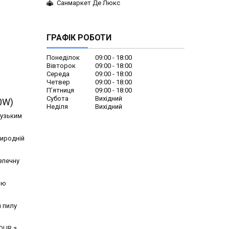
Санмаркет Де Люкс
ГРАФІК РОБОТИ
Понеділок
09:00
18:00
Вівторок
09:00
18:00
Середа
09:00
18:00
Четвер
09:00
18:00
Пʼятниця
09:00
18:00
Субота
Вихідний
0W)
Неділя
Вихідний
цузьким
риродній
зпечну
ою
я пилу
OUR з