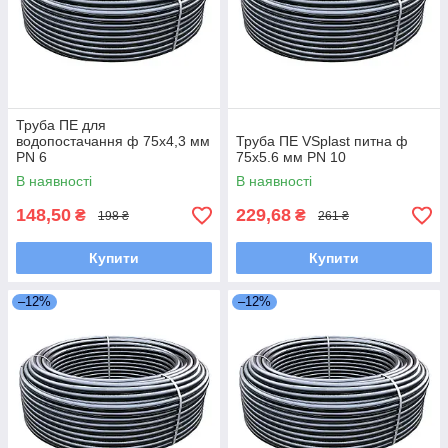
Труба ПЕ для
водопостачання ф 75x4,3 мм
Труба ПЕ VSplast питна ф
PN 6
75x5.6 мм PN 10
В наявності
В наявності
148,50
229,68
₴
₴
198 ₴
261 ₴
Купити
Купити
–12%
–12%