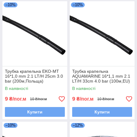
–10%
–10%
Трубка крапельна EKO-MT
Трубка крапельна
16*1,0 mm 2.1 LT/H 25cm 3.0
AQUAMARINE 16*1,1 mm 2.1
bar (200м,Польща)
LT/H 33cm 4.0 bar (100м,EU)
В наявності
В наявності
9
9
₴/пог.м
₴/пог.м
10 ₴/пог.м
10 ₴/пог.м
Купити
Купити
–10%
–12%