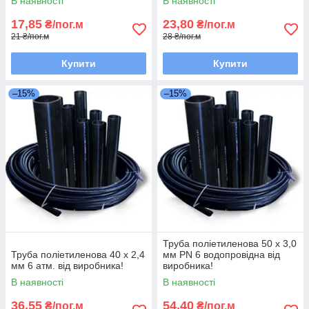
В наявності
В наявності
17,85
23,80
₴/пог.м
₴/пог.м
21 ₴/пог.м
28 ₴/пог.м
Купити
Купити
–15%
–15%
Труба поліетиленова 50 х 3,0
Труба поліетиленова 40 х 2,4
мм PN 6 водопровідна від
мм 6 атм. від виробника!
виробника!
В наявності
В наявності
36,55
54,40
₴/пог.м
₴/пог.м