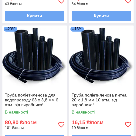
43 ₴/пог.м
64 ₴/пог.м
Купити
Купити
–20%
–15%
Труба поліетиленова для
Труба поліетиленова питна
водопроводу 63 х 3,8 мм 6
20 х 1,8 мм 10 атм. від
атм. від виробника!
виробника!
В наявності
В наявності
80,80
16,15
₴/пог.м
₴/пог.м
101 ₴/пог.м
19 ₴/пог.м