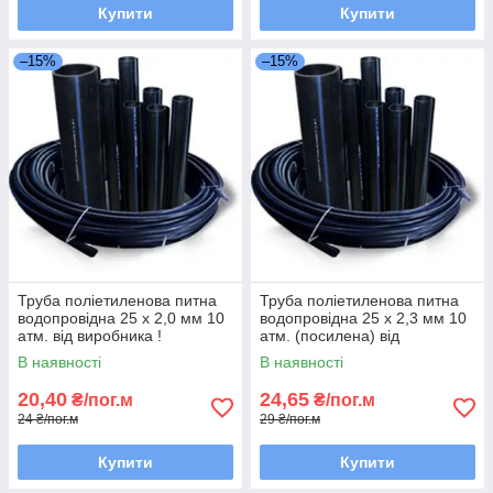
Купити
Купити
–15%
–15%
Труба поліетиленова питна
Труба поліетиленова питна
водопровідна 25 х 2,0 мм 10
водопровідна 25 х 2,3 мм 10
атм. від виробника !
атм. (посилена) від
виробника !
В наявності
В наявності
20,40
24,65
₴/пог.м
₴/пог.м
24 ₴/пог.м
29 ₴/пог.м
Купити
Купити