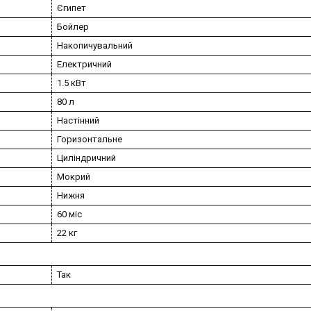
Єгипет
Бойлер
Накопичувальний
Електричний
1.5 кВт
80 л
Настінний
Горизонтальне
Циліндричний
Мокрий
Нижня
60 міс
22 кг
Так