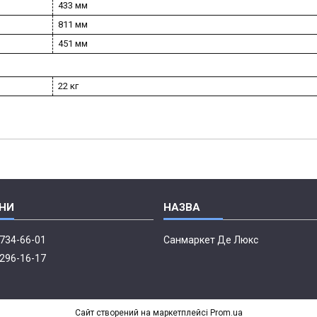
433 мм
811 мм
451 мм
22 кг
 734-66-01
Санмаркет Де Люкс
 296-16-17
Сайт створений на маркетплейсі
Prom.ua