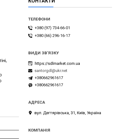
КОНТАКТИ
+380 (97) 734-66-01
+380 (66) 296-16-17
іні,
https://sdlmarket.com.ua
santorgdl@ukr.net
р
+380662961617
о
+380662961617
вул. Дегтярівська, 31, Київ, Україна