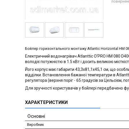
повернен
Бойлер горизонтального монтажу Atlantic Horizontal HM 0
Електричний водонагрівач Atlanttic O'PRO HM 080 D40
володіє потужністю в 1.5 кВт і досить великою місткіс
Його корпус має габарити 43,3х81,1х45,1 см, що особл
відділки. Встановлення бажаної температури в Atlant
регулятора (верхня поріг - 65 градусів за Цельсієм, 
Для зручності користувачів у бойлері передбачено фу
ХАРАКТЕРИСТИКИ
Основні
Виробник