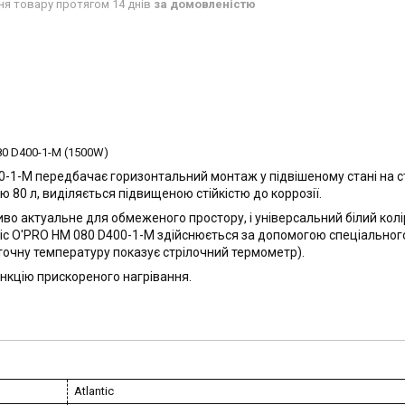
ня товару протягом 14 днів
за домовленістю
80 D400-1-M (1500W)
0-1-M передбачає горизонтальний монтаж у підвішеному стані на ст
тю 80 л, виділяється підвищеною стійкістю до коррозії.
иво актуальне для обмеженого простору, і універсальний білий колі
tic O'PRO HM 080 D400-1-M здійснюється за допомогою спеціальног
поточну температуру показує стрілочний термометр).
нкцію прискореного нагрівання.
Atlantic