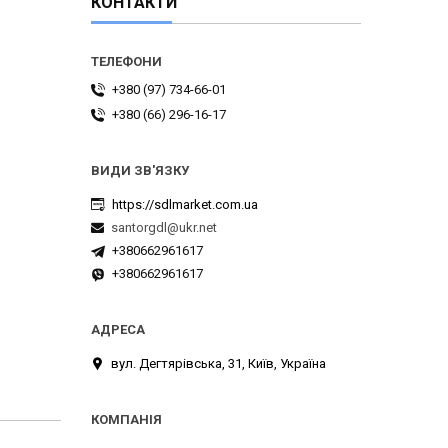
КОНТАКТИ
+380 (97) 734-66-01
+380 (66) 296-16-17
https://sdlmarket.com.ua
santorgdl@ukr.net
+380662961617
+380662961617
вул. Дегтярівська, 31, Київ, Україна