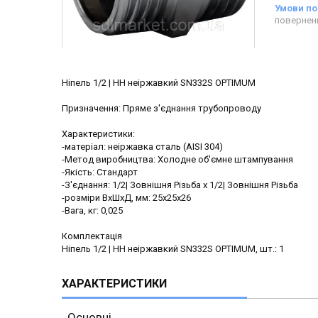
повернен
Ніпель 1/2 | НН неіржавкий SN332S OPTIMUM
Призначення: Пряме з'єднання трубопроводу
Характеристики:
-матеріал: неіржавка сталь (AISI 304)
-Метод виробництва: Холодне об'ємне штампування
-Якість: Стандарт
-З'єднання: 1/2| Зовнішня Різьба х 1/2| Зовнішня Різьба
-розміри ВхШхД, мм: 25х25х26
-Вага, кг: 0,025
Комплектація
Ніпель 1/2 | НН неіржавкий SN332S OPTIMUM, шт.: 1
ХАРАКТЕРИСТИКИ
Основні