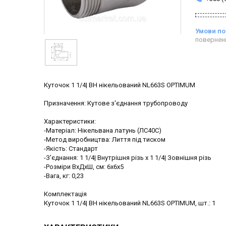
повернен
Куточок 1 1/4| ВН нікельований NL663S OPTIMUM
Призначення: Кутове з'єднання трубопроводу
Характеристики:
-Матеріал: Нікельвана латунь (ЛС40С)
-Метод виробництва: Лиття під тиском
-Якість: Стандарт
-З'єднання: 1 1/4| Внутрішня різь х 1 1/4| Зовнішня різь
-Розміри ВхДхШ, см: 6х6х5
-Вага, кг: 0,23
Комплектація
Куточок 1 1/4| ВН нікельований NL663S OPTIMUM, шт.: 1