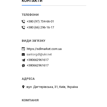
КОНТАКТИ
+380 (97) 734-66-01
+380 (66) 296-16-17
https://sdlmarket.com.ua
santorgdl@ukr.net
+380662961617
+380662961617
вул. Дегтярівська, 31, Київ, Україна