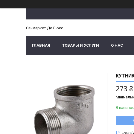
Санмаркет Де Люкс
ГЛАВНАЯ
ТОВАРЫ И УСЛУГИ
О НАС
КУТНИК
273 ₴
Мінімальн
В наявнос
+380 (