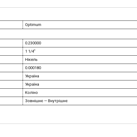
Optimum
0.230000
1 1/4″
Нікель
0.000180
Україна
Україна
Коліно
Зовнішнє — Внутрішнє