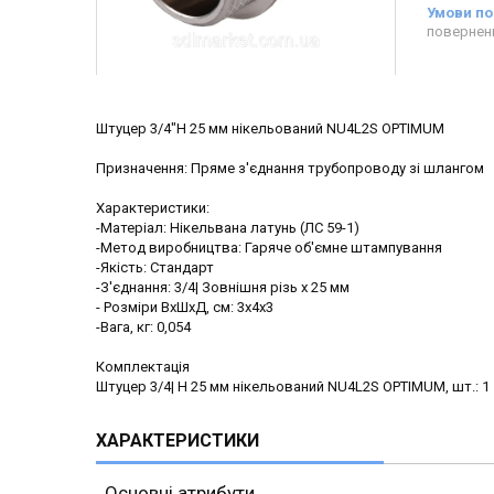
повернен
Штуцер 3/4"Н 25 мм нікельований NU4L2S OPTIMUM
Призначення: Пряме з'єднання трубопроводу зі шлангом
Характеристики:
-Матеріал: Нікельвана латунь (ЛС 59-1)
-Метод виробництва: Гаряче об'ємне штампування
-Якість: Стандарт
-З'єднання: 3/4| Зовнішня різь х 25 мм
- Розміри ВхШхД, см: 3х4х3
-Вага, кг: 0,054
Комплектація
Штуцер 3/4| Н 25 мм нікельований NU4L2S OPTIMUM, шт.: 1
ХАРАКТЕРИСТИКИ
Основні атрибути