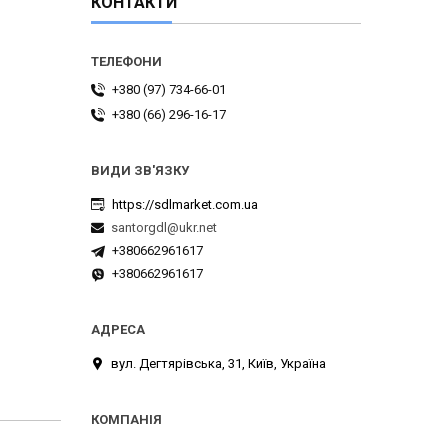
КОНТАКТИ
+380 (97) 734-66-01
+380 (66) 296-16-17
https://sdlmarket.com.ua
santorgdl@ukr.net
+380662961617
+380662961617
вул. Дегтярівська, 31, Київ, Україна