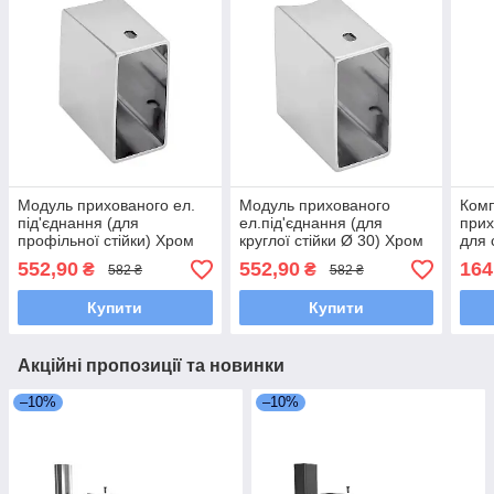
Модуль прихованого ел.
Модуль прихованого
Комп
під'єднання (для
ел.під'єднання (для
прих
профільної стійки) Хром
круглої стійки Ø 30) Хром
для 
Wate
552,90
552,90
164
₴
₴
582 ₴
582 ₴
Купити
Купити
Акційні пропозиції та новинки
–10%
–10%