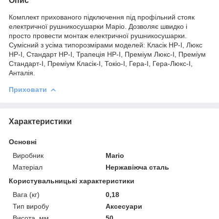
Опис
Комплект прихованого підключення під профільний стояк
електричної рушникосушарки Маріо. Дозволяє швидко і
просто провести монтаж електричної рушникосушарки.
Сумісний з усіма типорозмірами моделей: Класік HP-I, Люкс
HP-I, Стандарт HP-I, Трапеція HP-I, Преміум Люкс-I, Преміум
Стандарт-I, Преміум Класік-I, Токіо-I, Гера-I, Гера-Люкс-I,
Анталія.
Приховати
Характеристики
Основні
Виробник
Mario
Матеріал
Нержавіюча сталь
Користувальницькі характеристики
Вага (кг)
0,18
Тип виробу
Аксесуари
Висота, мм
50