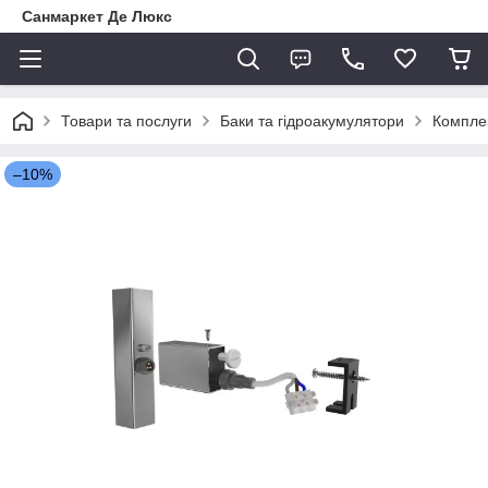
Санмаркет Де Люкс
Товари та послуги
Баки та гідроакумулятори
Комплек
–10%