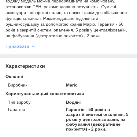
водяну модель можна переобладнати на комбіновану,
встановивши ТЕН, рекомендована потужність . Сумісні
аксесуари: поворотні полиці та навісні гачки для збільшення
функціональності. Рекомендовано підключати
рушникосушарку за допомогою кранів Маріо. Гарантія - 50
років в закритій системі опалення, 5 років у централізованій,
на фабування (декоративне покриття) - 2 роки.
Приховати
Характеристики
Основні
Виробник
Mario
Користувальницькі характеристики
Тип виробу
Водяні
Гарантія
Гарантія - 50 років в
закритій системі опалення, 5
років у централізованій, на
фабування (декоративне
покриття) - 2 роки.