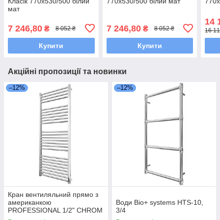
Класік 770х530/500 білий
770х530/500 білий мат
770х
мат
14 
7 246,80
7 246,80
₴
₴
8 052 ₴
8 052 ₴
16 11
Купити
Купити
Акційні пропозиції та новинки
–12%
–12%
Кран вентиляльний прямо з
американкою
Води Bio+ systems HTS-10,
PROFESSIONAL 1/2" CHROM
3/4
Q-026 вент