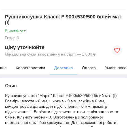
Рушникосушка Класік F 900х530/500 білий мат
(І)
В наявності
Роздріб
Ціну уточнюйте
Мінімальна сума замовлення на сайті — 1 000 ₴
пис
Характеристики
Доставка
Оплата
Умови пове
Опис
Рушникосушарка "Маріо" Класік F 900х530/500 білий мат (І).
Розміри: висота - 0 мм, ширина - 0 мм, глибина 0 мм,
міжцентрова відстань для підключення - 0 мм, діаметр
підключення ''. Варіанти підключення: нижнє, діагональне та
бічне. Кількість ребер - 0. Виготовлена з полірованої
нержавіючої сталі без хромування. Для всесезонної роботи