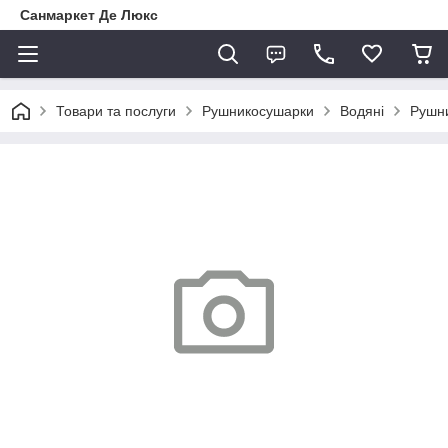
Санмаркет Де Люкс
Товари та послуги
Рушникосушарки
Водяні
Рушни