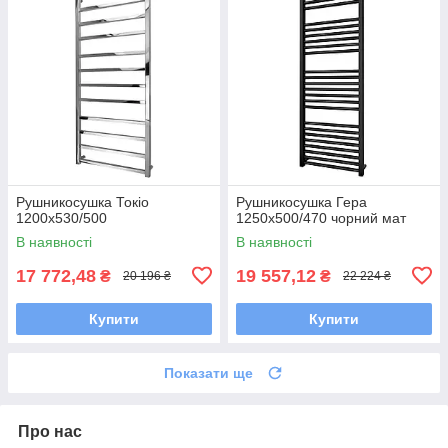
Рушникосушка Токіо
Рушникосушка Гера
1200х530/500
1250х500/470 чорний мат
В наявності
В наявності
17 772,48
19 557,12
₴
₴
20 196 ₴
22 224 ₴
Купити
Купити
Показати ще
Про нас