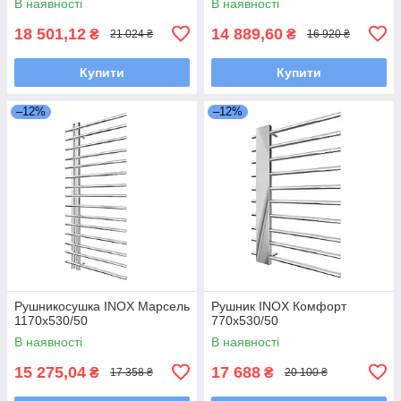
В наявності
В наявності
18 501,12
14 889,60
₴
₴
21 024 ₴
16 920 ₴
Купити
Купити
–12%
–12%
Рушникосушка INOX Марсель
Рушник INOX Комфорт
1170х530/50
770х530/50
В наявності
В наявності
15 275,04
17 688
₴
₴
17 358 ₴
20 100 ₴