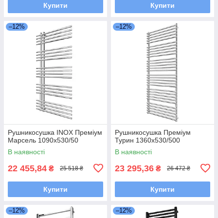
Купити
Купити
–12%
–12%
Рушникосушка INOX Преміум
Рушникосушка Преміум
Марсель 1090х530/50
Турин 1360х530/500
В наявності
В наявності
22 455,84
23 295,36
₴
₴
25 518 ₴
26 472 ₴
Купити
Купити
–12%
–12%