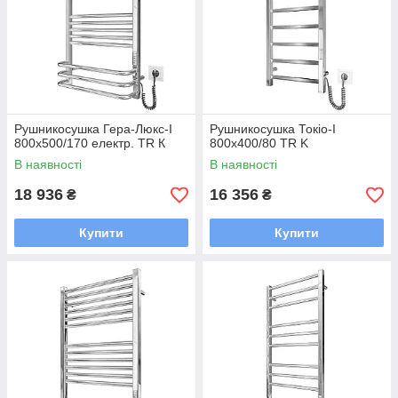
Рушникосушка Гера-Люкс-I
Рушникосушка Токіо-І
800х500/170 електр. TR К
800х400/80 TR K
В наявності
В наявності
18 936
16 356
₴
₴
Купити
Купити