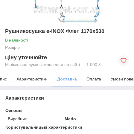
Рушникосушка e-INOX Флет 1170х530
В наявності
Роздріб
Ціну уточнюйте
Мінімальна сума замовлення на сайті — 1 000 ₴
пис
Характеристики
Доставка
Оплата
Умови пове
Характеристики
Основні
Виробник
Mario
Користувальницькі характеристики