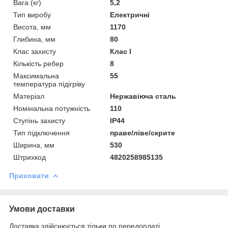
Вага (кг)
5,2
Тип виробу
Електричні
Висота, мм
1170
Глибина, мм
80
Клас захисту
Клас I
Кількість ребер
8
Максимальна
55
температура підігріву
Матеріал
Нержавіюча сталь
Номінальна потужність
110
Ступінь захисту
IP44
Тип підключення
праве/ліве/скрите
Ширина, мм
530
Штрихкод
4820258985135
Приховати
Умови доставки
Доставка здійснюється тільки по передоплаті.