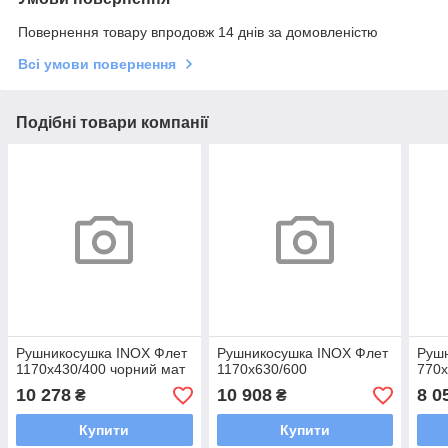
Повернення товару впродовж 14 днів за домовленістю
Всі умови повернення
Подібні товари компанії
Рушникосушка INOX Флет
Рушникосушка INOX Флет
Руш
1170х430/400 чорний мат
1170х630/600
770х
10 278
10 908
8 0
₴
₴
Купити
Купити