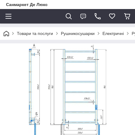
Санмаркет Де Люкс
Товари та послуги
Рушникосушарки
Електричні
Р