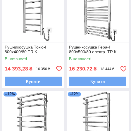
Рушникосушка Токіо-І
Рушникосушка Гера-I
800х400/80 TR K
800х500/80 електр. TR К
В наявності
В наявності
14 393,28
16 230,72
₴
₴
16 356 ₴
18 444 ₴
Купити
Купити
–12%
–12%