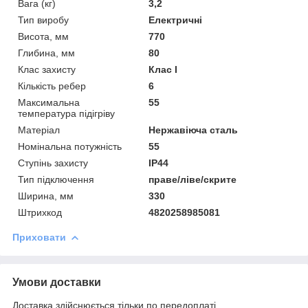
Вага (кг)
3,2
Тип виробу
Електричні
Висота, мм
770
Глибина, мм
80
Клас захисту
Клас I
Кількість ребер
6
Максимальна
55
температура підігріву
Матеріал
Нержавіюча сталь
Номінальна потужність
55
Ступінь захисту
IP44
Тип підключення
праве/ліве/скрите
Ширина, мм
330
Штрихкод
4820258985081
Приховати
Умови доставки
Доставка здійснюється тільки по передоплаті.