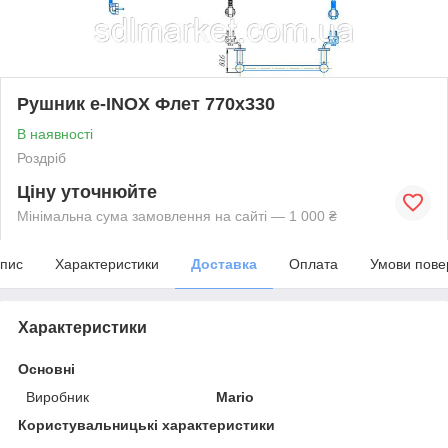
Рушник e-INOX Флет 770х330
В наявності
Роздріб
Ціну уточнюйте
Мінімальна сума замовлення на сайті — 1 000 ₴
пис
Характеристики
Доставка
Оплата
Умови пове
Характеристики
Основні
Виробник
Mario
Користувальницькі характеристики