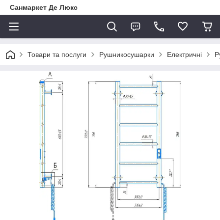
Санмаркет Де Люкс
Товари та послуги
Рушникосушарки
Електричні
Р