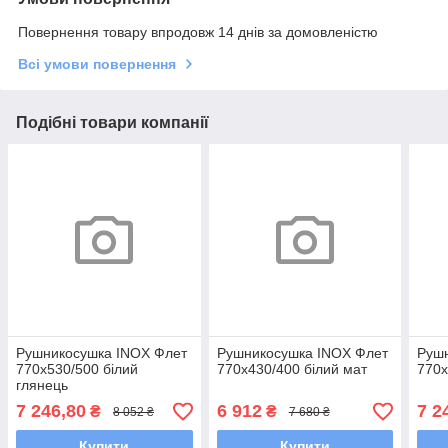
Повернення товару впродовж 14 днів за домовленістю
Всі умови повернення
Подібні товари компанії
Рушникосушка INOX Флет
Рушникосушка INOX Флет
Руш
770х530/500 білий
770х430/400 білий мат
770х
глянець
7 246,80
6 912
7 2
₴
₴
8 052 ₴
7 680 ₴
Купити
Купити