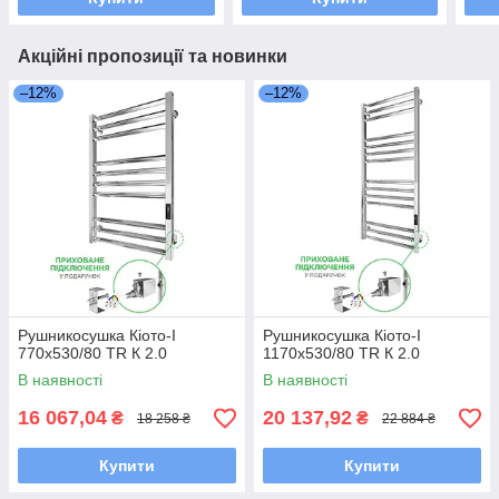
Акційні пропозиції та новинки
–12%
–12%
Рушникосушка Кіото-I
Рушникосушка Кіото-I
770х530/80 TR К 2.0
1170х530/80 TR К 2.0
В наявності
В наявності
16 067,04
20 137,92
₴
₴
18 258 ₴
22 884 ₴
Купити
Купити