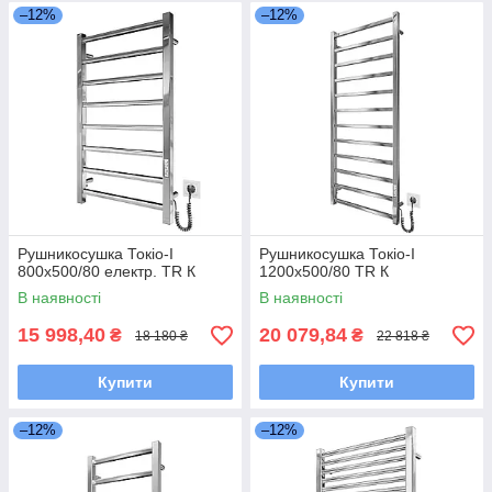
–12%
–12%
Рушникосушка Токіо-I
Рушникосушка Токіо-I
800х500/80 електр. TR К
1200х500/80 TR К
В наявності
В наявності
15 998,40
20 079,84
₴
₴
18 180 ₴
22 818 ₴
Купити
Купити
–12%
–12%