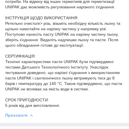
потреби. На відміну від інших герметиків для герметизації
UNIPAK дає можливість регулювання нарізного з'єднання.
ІНСТРУКЦІЯ ЩОДО ВИКОРИСТАННЯ:
Ретельно очистьте> різь, візьміть необхідну кількість льону та
щільно намотайте на нарізну частину у напрямку різі.
Поступово нанесіть пасту UNIPAK на нарізну частину льону,
зберіть з'єднання. Видаліть надлишки льону та пасти. Після
цього обладнання готове до експлуатації.
СЕРТИФІКАЦІЯ:
Технічні характеристики пасти UNIPAK були підтверджені
тестами Датського Технологічного Інституту. Унаслідок
тестування доведено, що нарізні з'єднання з використанням
пасти UNIPAK і сантехнічного льону витримують тиск до 8
барів і температуру до 140 °C. Також підтверджено, що паста
UNIPAK не впливає на якість води в системі.
СРОК ПРИГОДНОСТИ:
5 років від дня виготовлення.
Приховати