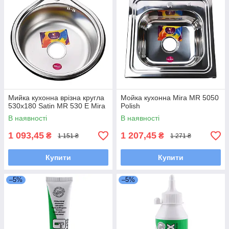
Мийка кухонна врiзна кругла
Мойка кухонна Mira MR 5050
530х180 Satin MR 530 E Mira
Polish
В наявності
В наявності
1 093,45
1 207,45
₴
₴
1 151 ₴
1 271 ₴
Купити
Купити
–5%
–5%