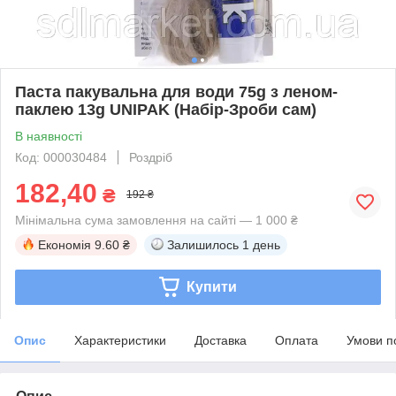
Паста пакувальна для води 75g з леном-
паклею 13g UNIPAK (Набір-Зроби сам)
В наявності
Код: 000030484
Роздріб
182,40
₴
192 ₴
Мінімальна сума замовлення на сайті — 1 000 ₴
Економія
9.60 ₴
Залишилось
1 день
Купити
Опис
Характеристики
Доставка
Оплата
Умови п