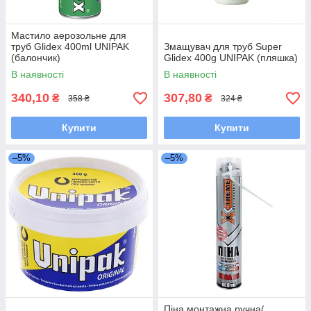
Мастило аерозольне для
труб Glidex 400ml UNIPAK
Змащувач для труб Super
(балончик)
Glidex 400g UNIPAK (пляшка)
В наявності
В наявності
340,10
307,80
₴
₴
358 ₴
324 ₴
Купити
Купити
–5%
–5%
Піна монтажна ручна/