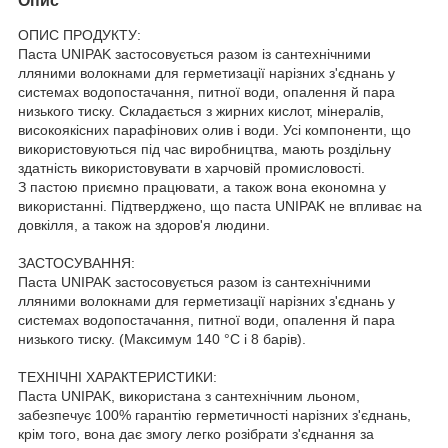
Опис
ОПИС ПРОДУКТУ:
Паста UNIPAK застосовується разом із сантехнічними
лляними волокнами для герметизації нарізних з'єднань у
системах водопостачання, питної води, опалення й пара
низького тиску. Складається з жирних кислот, мінералів,
високоякісних парафінових олив і води. Усі компоненти, що
використовуються під час виробництва, мають роздільну
здатність використовувати в харчовій промисловості.
З пастою приємно працювати, а також вона економна у
використанні. Підтверджено, що паста UNIPAK не впливає на
довкілля, а також на здоров'я людини.
ЗАСТОСУВАННЯ:
Паста UNIPAK застосовується разом із сантехнічними
лляними волокнами для герметизації нарізних з'єднань у
системах водопостачання, питної води, опалення й пара
низького тиску. (Максимум 140 °C і 8 барів).
ТЕХНІЧНІ ХАРАКТЕРИСТИКИ:
Паста UNIPAK, використана з сантехнічним льоном,
забезпечує 100% гарантію герметичності нарізних з'єднань,
крім того, вона дає змогу легко розібрати з'єднання за