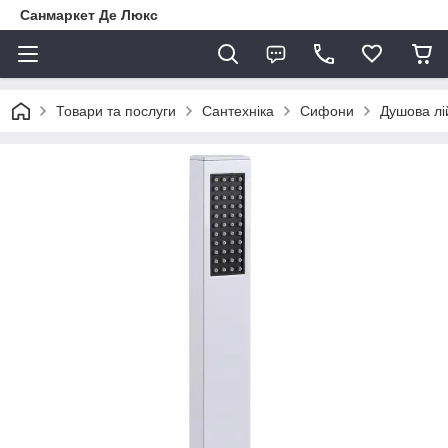
Санмаркет Де Люкс
Товари та послуги
Сантехніка
Сифони
Душова л