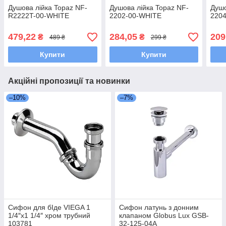
Душова лійка Topaz NF-
Душова лійка Topaz NF-
Душо
R2222T-00-WHITE
2202-00-WHITE
2204
479,22
284,05
209
₴
₴
489 ₴
299 ₴
Купити
Купити
Акційні пропозиції та новинки
–10%
–7%
Сифон для бІде VIEGA 1
Сифон латунь з донним
1/4″х1 1/4″ хром трубний
клапаном Globus Lux GSB-
103781
32-125-04A