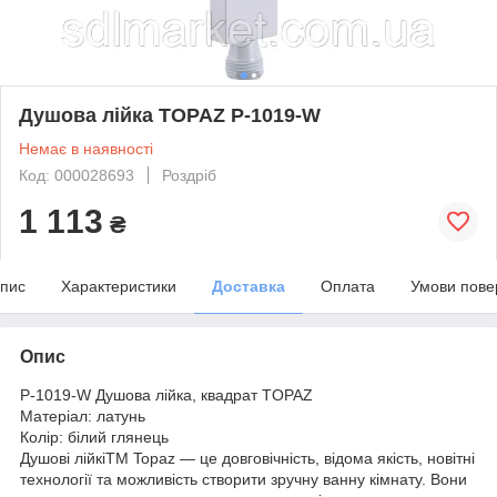
Душова лійка TOPAZ P-1019-W
Немає в наявності
Код: 000028693
Роздріб
1 113
₴
пис
Характеристики
Доставка
Оплата
Умови пове
Опис
P-1019-W Душова лійка, квадрат TOPAZ
Матеріал: латунь
Колір: білий глянець
Душові лійкіТМ Topaz — це довговічність, відома якість, новітні
технології та можливість створити зручну ванну кімнату. Вони