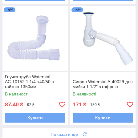
–5%
–5%
Гнучка труба Waterstal
АС-10152 1 1/4″х40/50 з
Сифон Waterstal А-40029 для
гайкою 1350мм
мийки 1 1/2″ з гофрою
В наявності
В наявності
87,40
171
₴
₴
92 ₴
180 ₴
Купити
Купити
Показати ще