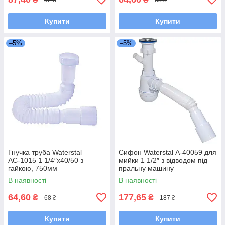
Купити
Купити
–5%
–5%
Гнучка труба Waterstal
Сифон Waterstal А-40059 для
АС-1015 1 1/4″х40/50 з
мийки 1 1/2″ з відводом під
гайкою, 750мм
пральну машину
В наявності
В наявності
64,60
177,65
₴
₴
68 ₴
187 ₴
Купити
Купити