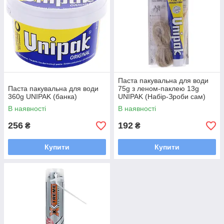
Паста пакувальна для води
Паста пакувальна для води
75g з леном-паклею 13g
360g UNIPAK (банка)
UNIPAK (Набір-Зроби сам)
В наявності
В наявності
256
192
₴
₴
Купити
Купити