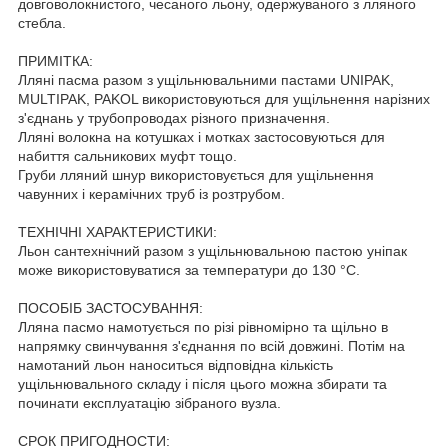
довговолокнистого, чесаного льону, одержуваного з лляного
стебла.
ПРИМІТКА:
Лляні пасма разом з ущільнювальними пастами UNIPAK,
MULTIPAK, PAKOL використовуються для ущільнення нарізних
з'єднань у трубопроводах різного призначення.
Лляні волокна на котушках і мотках застосовуються для
набиття сальникових муфт тощо.
Груби лляний шнур використовується для ущільнення
чавунних і керамічних труб із розтрубом.
ТЕХНІЧНІ ХАРАКТЕРИСТИКИ:
Льон сантехнічний разом з ущільнювальною пастою уніпак
може використовуватися за температури до 130 °C.
ПОСОБІБ ЗАСТОСУВАННЯ:
Лляна пасмо намотується по різі рівномірно та щільно в
напрямку свинчування з'єднання по всій довжині. Потім на
намотаний льон наноситься відповідна кількість
ущільнювального складу і після цього можна збирати та
починати експлуатацію зібраного вузла.
СРОК ПРИГОДНОСТИ: