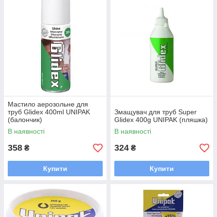
Мастило аерозольне для
труб Glidex 400ml UNIPAK
Змащувач для труб Super
(балончик)
Glidex 400g UNIPAK (пляшка)
В наявності
В наявності
358
324
₴
₴
Купити
Купити