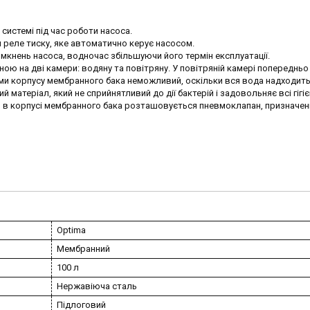
системі під час роботи насоса.
 реле тиску, яке автоматично керує насосом.
имкнень насоса, водночас збільшуючи його термін експлуатації.
ю на дві камери: водяну та повітряну. У повітряній камері попередньо
ми корпусу мембранного бака неможливий, оскільки вся вода надходить
матеріал, який не сприйнятливий до дії бактерій і задовольняє всі гігієн
ери в корпусі мембранного бака розташовується пневмоклапан, призначен
Optima
Мембранний
100 л
Нержавіюча сталь
Підлоговий