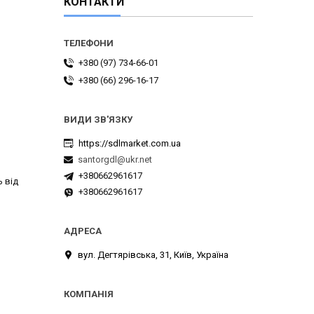
КОНТАКТИ
+380 (97) 734-66-01
+380 (66) 296-16-17
https://sdlmarket.com.ua
santorgdl@ukr.net
+380662961617
 від
+380662961617
вул. Дегтярівська, 31, Київ, Україна