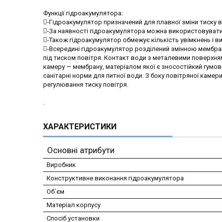
Функції гідроакумулятора:
-Гідроакумулятор призначений для плавної зміни тиску в 
-За наявності гідроакумулятора можна використовувати
-Також гідроакумулятор обмежує кількість увімкнень і в
-Всередині гідроакумулятор розділений змінною мембрано
під тиском повітря. Контакт води з металевими поверхня
камеру — мембрану, матеріалом якої є зносостійкий гумовий 
санітарні норми для питної води. З боку повітряної кам
регулювання тиску повітря.
.
ХАРАКТЕРИСТИКИ
Основні атрибути
Виробник
Конструктивне виконання гідроакумулятора
Об`єм
Матеріал корпусу
Спосіб установки