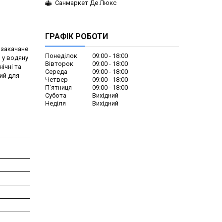
Санмаркет Де Люкс
ГРАФІК РОБОТИ
 закачане
Понеділок
09:00
18:00
 у водяну
Вівторок
09:00
18:00
ічні та
Середа
09:00
18:00
ий для
Четвер
09:00
18:00
Пʼятниця
09:00
18:00
Субота
Вихідний
Неділя
Вихідний