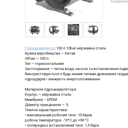
повернен
Гідроакумулятор
100 л 10bar неіржавка сталь
Країна виробництва — Китай
Об'єм — 100 л.
Тип — горизонтальний
Застосування — питна вода, насоси та встановлення підв
Використовуються з будь-якими типами дренажних і відце
гідроударів і знижують енергоспоживання.
Матеріали гідроакумулятора:
Корпус — неіржавка сталь
Мембрана – EPDM
Діаметр приєднання — 1|
Технічні характеристики:
• максімальний робочий тиск: 10 барів
робоча температура: -10°С до +99 °C
• попередньо встановлений тиск: 1,5 бара