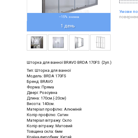
повернен
–15%
1 день
Шторка для ванної BRAVO BRDA 170FS (2уп.)
Тип: Шторка для ванної
Модель: BRDA 170FS
Бренд: BRAVO
Форма: Пряма
Двері: Розсувна
Длина: 170см.(-20см)
Висота: 140см.
Матеріал профілю: Алюміній
Колір профілю: Сатин
Матеріал вітражу: Скло
Колір вітражу: Матовий
Товщина скла: 6мм
Країна-виробник: Китай