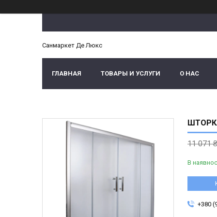
Санмаркет Де Люкс
ГЛАВНАЯ
ТОВАРЫ И УСЛУГИ
О НАС
ШТОРКА
11 071 
В наявнос
+380 (