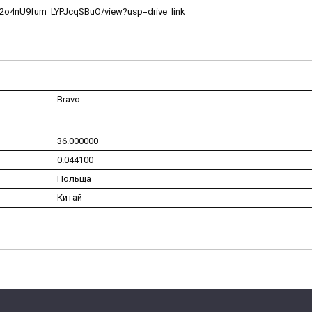
Hg2o4nU9fum_LYPJcqSBuO/view?usp=drive_link
Bravo
36.000000
0.044100
Польща
Китай