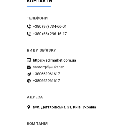
КОНТАКТИ
+380 (97) 734-66-01
+380 (66) 296-16-17
https://sdlmarket.com.ua
santorgdl@ukr.net
+380662961617
+380662961617
вул. Дегтярівська, 31, Київ, Україна