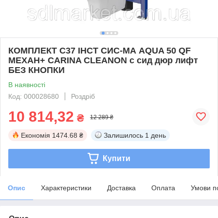
КОМПЛЕКТ С37 ІНСТ СИС-МА AQUA 50 QF
MEХАН+ CARINA CLEANON c сид дюр лифт
БЕЗ КНОПКИ
В наявності
Код: 000028680
Роздріб
10 814,32
₴
12 289 ₴
Економія
1474.68 ₴
Залишилось
1 день
Купити
Опис
Характеристики
Доставка
Оплата
Умови п