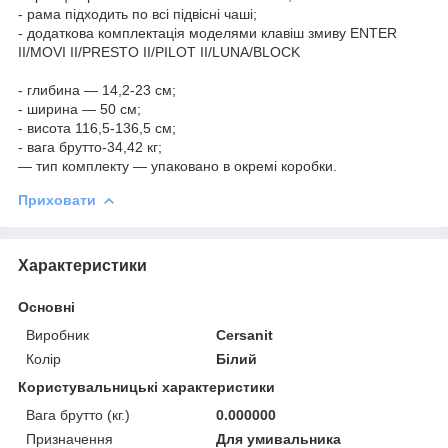
- рама підходить по всі підвісні чаші;
- додаткова комплектація моделями клавіш змиву ENTER
II/MOVI II/PRESTO II/PILOT II/LUNA/BLOCK
- глибина — 14,2-23 см;
- ширина — 50 см;
- висота 116,5-136,5 см;
- вага брутто-34,42 кг;
— тип комплекту — упаковано в окремі коробки.
Приховати
Характеристики
Основні
Виробник
Cersanit
Колір
Білий
Користувальницькі характеристики
Вага брутто (кг.)
0.000000
Призначення
Для умивальника