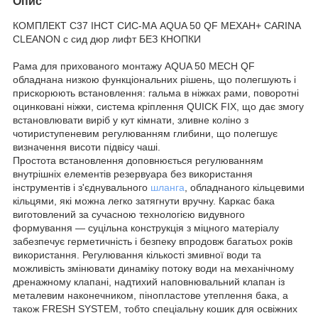
Опис
КОМПЛЕКТ С37 ІНСТ СИС-МА AQUA 50 QF MEХАН+ CARINA
CLEANON c сид дюр лифт БЕЗ КНОПКИ
Рама для прихованого монтажу AQUA 50 MECH QF
обладнана низкою функціональних рішень, що полегшують і
прискорюють встановлення: гальма в ніжках рами, поворотні
оцинковані ніжки, система кріплення QUICK FIX, що дає змогу
встановлювати виріб у кут кімнати, зливне коліно з
чотириступеневим регулюванням глибини, що полегшує
визначення висоти підвісу чаші.
Простота встановлення доповнюється регулюванням
внутрішніх елементів резервуара без використання
інструментів і з'єднувального
шланга
, обладнаного кільцевими
кільцями, які можна легко затягнути вручну. Каркас бака
виготовлений за сучасною технологією видувного
формування — суцільна конструкція з міцного матеріалу
забезпечує герметичність і безпеку впродовж багатьох років
використання. Регулювання кількості змивної води та
можливість змінювати динаміку потоку води на механічному
дренажному клапані, надтихий наповнювальний клапан із
металевим наконечником, пінопластове утеплення бака, а
також FRESH SYSTEM, тобто спеціальну кошик для освіжних