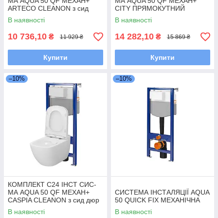
МА AQUA 50 QF MEХАН+
МА AQUA 50 QF MEХАН+
ARTECO CLEANON з сид
CITY ПРЯМОКУТНИЙ
дюр ліфт БЕЗ КНОПКИ
CLEANON з сид дюр ліфт
В наявності
В наявності
БЕЗ КНОПКИ
10 736,10
14 282,10
₴
₴
11 929 ₴
15 869 ₴
Купити
Купити
–10%
–10%
КОМПЛЕКТ С24 ІНСТ СИС-
МА AQUA 50 QF MEХАН+
СИСТЕМА ІНСТАЛЯЦІЇ AQUA
CASPIA CLEANON з сид дюр
50 QUICK FIX МЕХАНІЧНА
ліфт БЕЗ КНОПКИ
В наявності
В наявності