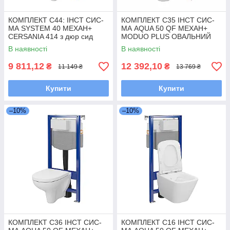
КОМПЛЕКТ С44: ІНСТ СИС-
КОМПЛЕКТ С35 ІНСТ СИС-
МА SYSTEM 40 MEХАН+
МА AQUA 50 QF MEХАН+
CERSANIA 414 з дюр сид
MODUO PLUS ОВАЛЬНИЙ
LIFT+ кнопка змиву ENTER II
CLEANON з сид дюр ліфт
В наявності
В наявності
хром
БЕЗ КНОПКИ
9 811,12
12 392,10
₴
₴
11 149 ₴
13 769 ₴
Купити
Купити
–10%
–10%
КОМПЛЕКТ С36 ІНСТ СИС-
КОМПЛЕКТ С16 ІНСТ СИС-