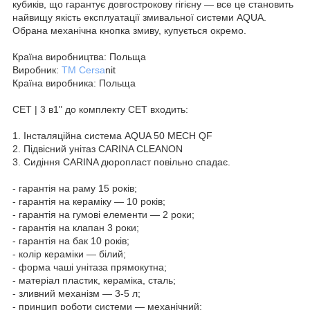
кубиків, що гарантує довгострокову гігієну — все це становить
найвищу якість експлуатації змивальної системи AQUA.
Обрана механічна кнопка змиву, купується окремо.
Країна виробництва: Польща
Виробник:
ТМ Cersa
nit
Країна виробника: Польща
СЕТ | 3 в1" до комплекту СЕТ входить:
1. Інсталяційна система AQUA 50 MECH QF
2. Підвісний унітаз CARINA CLEANON
3. Сидіння CARINA дюропласт повільно спадає.
- гарантія на раму 15 років;
- гарантія на кераміку — 10 років;
- гарантія на гумові елементи — 2 роки;
- гарантія на клапан 3 роки;
- гарантія на бак 10 років;
- колір кераміки — білий;
- форма чаші унітаза прямокутна;
- матеріал пластик, кераміка, сталь;
- зливний механізм — 3-5 л;
- принцип роботи системи — механічний;