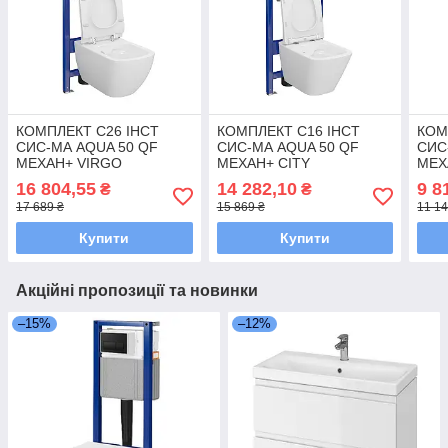
КОМПЛЕКТ С26 ІНСТ
КОМПЛЕКТ С16 ІНСТ
КОМ
СИС-МА AQUA 50 QF
СИС-МА AQUA 50 QF
СИС
MEХАН+ VIRGO
MEХАН+ CITY
MEХ
CLEANON з сид дюр ліфт
ПРЯМОКУТНИЙ
дюр 
16 804,55
14 282,10
9 8
₴
₴
БЕЗ КНОПКИ
CLEANON з сид дюр ліфт
змив
17 689 ₴
15 869 ₴
11 14
БЕЗ КНОПКИ
Купити
Купити
Акційні пропозиції та новинки
–15%
–12%