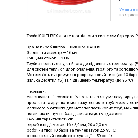
повернен
Труба ISOLTUBEX для теплої підлоги з кисневим бар'єром 
Країна виробництва — ВИКОРИСТАННЯ
Зовнішній діаметр — 16 мм
Товщина стінок — 2 мм
Труби з поліетилену, стійкого до підвищених температур
для систем теплих підлог, опалення, гарячого та холодно
Можливість витримувати розрахунковий тиск (до 10 барі
(кілька десятиліть) за підвищених температур (до 95 °C) —
Переваги:
еластичність і пружність (мають так звану молекулярну п
простота та зручність монтажу: легкість труб, можливість 
допомогою фітингів для металопластикових труб, можлив
поглинають шум і вібрації, амортизують гідравлічні.
Технічні характеристики:
вироблені діаметри: 16 х 2,0 мм, 20 х 2,0 мм;
робочий тиск 10 барів за температури до 95 °C;
розрахований термін експлуатації — 50 років.