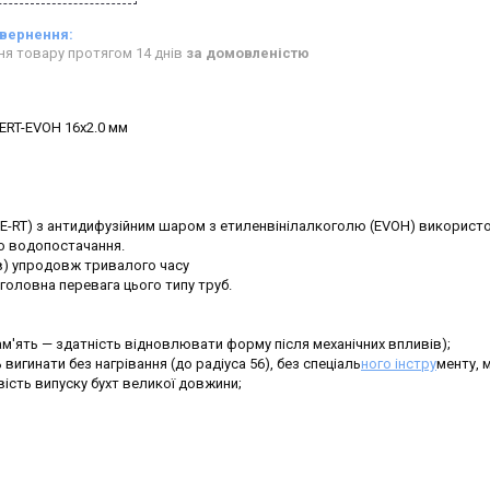
ня товару протягом 14 днів
за домовленістю
PERT-EVOH 16x2.0 мм
 (PE-RT) з антидифузійним шаром з етиленвінілалкоголю (EVOH) викорис
го водопостачання.
в) упродовж тривалого часу
 головна перевага цього типу труб.
ам'ять — здатність відновлювати форму після механічних впливів);
вигинати без нагрівання (до радіуса 56), без спеціаль
ного інстру
менту, 
ість випуску бухт великої довжини;