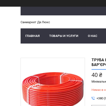
Санмаркет Де Люкс
ГЛАВНАЯ
ТОВАРЫ И УСЛУГИ
О НАС
ТРУБА 
БАР'ЄР
40 ₴
Мінімальн
Немає в н
+380 (