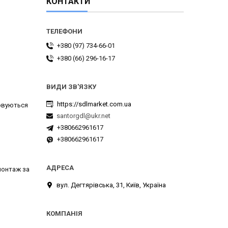
КОНТАКТИ
+380 (97) 734-66-01
+380 (66) 296-16-17
https://sdlmarket.com.ua
товуються
santorgdl@ukr.net
+380662961617
+380662961617
монтаж за
вул. Дегтярівська, 31, Київ, Україна