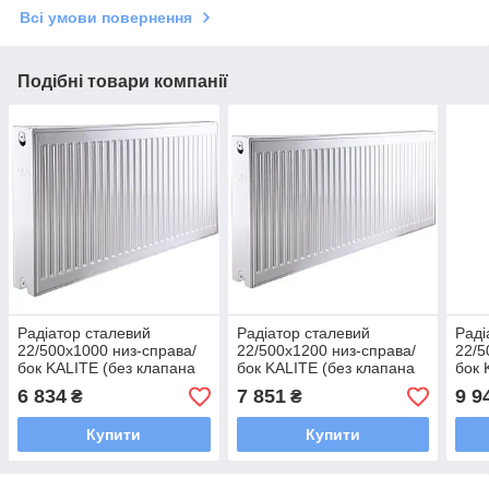
Всі умови повернення
Подібні товари компанії
Радіатор сталевий
Радіатор сталевий
Раді
22/500х1000 низ-справа/
22/500х1200 низ-справа/
22/5
бок KALITE (без клапана
бок KALITE (без клапана
бок 
OUTER)
OUTER)
OUT
6 834
7 851
9 9
₴
₴
Купити
Купити