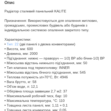
Опис
Радіатор сталевий панельний KALITE
Призначення: Використовується для опалення житлових,
громадських, промислових будівель або будинків з
індивідуальною системою опалення закритого типу.
Характеристики:
•
Тип: 22
(дві панелі з двома конвекторами)
• Висота, мм: 600
• Довжина, мм: 2000
• Під'єднання: нижнє — праворуч — 1/2| ВР або бічне-1/2| ВР
• Міжосьова відстань нижнього під'єднання, мм: 50
• Тип клапана под термоголовку: INNER
• Міжосьова відстань бічного під'єднання, мм: 545
• Теплова потужність ≥t=70°C, Вт: 4946
• Вага брутто, кг: 58
• Об'єм води, л: 12,1
• Обігрівна площа заввишки 2,7 м2: 37
• Максимальний робочий тиск, бар: 10
• Максимальна температура, °С: 110
• Товщина листа панелі, мм: 1,11 + 0,1
• Товщина листа конвектора, мм: 0,05