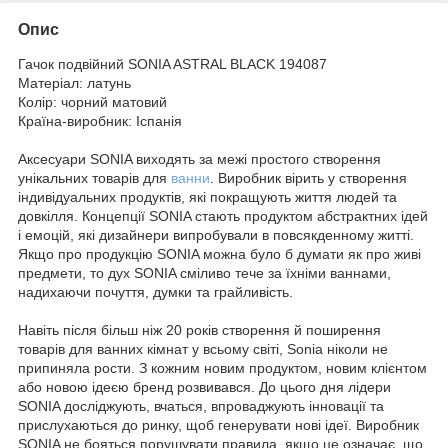
Опис
Гачок подвійний SONIA ASTRAL BLACK 194087
Матеріал: латунь
Колір: чорний матовий
Країна-виробник: Іспанія
Аксесуари SONIA виходять за межі простого створення
унікальних товарів для
ванни
. Виробник вірить у створення
індивідуальних продуктів, які покращують життя людей та
довкілля. Концепції SONIA стають продуктом абстрактних ідей
і емоцій, які дизайнери випробували в повсякденному житті.
Якщо про продукцію SONIA можна було б думати як про живі
предмети, то дух SONIA сміливо тече за їхніми ваннами,
надихаючи почуття, думки та грайливість.
Навіть після більш ніж 20 років створення й поширення
товарів для ванних кімнат у всьому світі, Sonia ніколи не
припиняла рости. З кожним новим продуктом, новим клієнтом
або новою ідеєю бренд розвивався. До цього дня лідери
SONIA досліджують, вчаться, впроваджують інновації та
прислухаються до ринку, щоб генерувати нові ідеї. Виробник
SONIA не бояться порушувати правила, якщо це означає, що