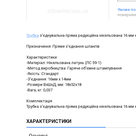
повернен
Трубка
з'єднувальна пряма редукційна нікельована 16 мм
Призначення: Пряме з'єднання шлангів
Характеристики:
-Матеріал: Нікельована латунь (ЛС 59-1)
-Метод виробництва: Гаряче об'ємне штампування
-Якість: Стандарт
-З'єднання: 16мм х 14мм
-Розміри ВхШхД, мм: 18х52х18
-Вага, кг: 0,037
Комплектація
Трубка з'єднувальна пряма редукційна нікельована 16 мм 
ХАРАКТЕРИСТИКИ
Основні