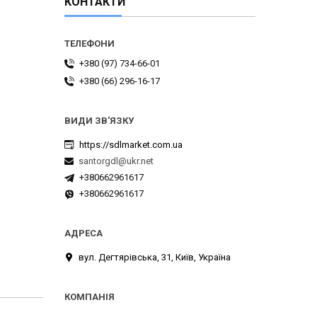
КОНТАКТИ
+380 (97) 734-66-01
+380 (66) 296-16-17
https://sdlmarket.com.ua
santorgdl@ukr.net
+380662961617
+380662961617
вул. Дегтярівська, 31, Київ, Україна