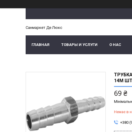
Санмаркет Де Люкс
ГЛАВНАЯ
ТОВАРЫ И УСЛУГИ
О НАС
ТРУБКА
14М ШТ
69 ₴
Мінімальн
Немає в н
+380 (