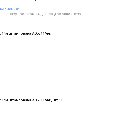
ня товару протягом 14 днів
за домовленістю
 х 14м штампована А05311Анк
х 14м штампована А05311Анк, шт.: 1