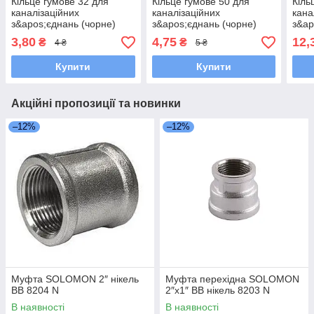
Кільце гумове 32 для
Кільце гумове 50 для
Кіль
каналізаційних
каналізаційних
кана
з&apos;єднань (чорне)
з&apos;єднань (чорне)
з&ap
3,80
4,75
12,
₴
₴
4 ₴
5 ₴
Купити
Купити
Акційні пропозиції та новинки
–12%
–12%
Муфта SOLOMON 2″ нікель
Муфта перехідна SOLOMON
ВВ 8204 N
2″х1″ ВВ нікель 8203 N
В наявності
В наявності