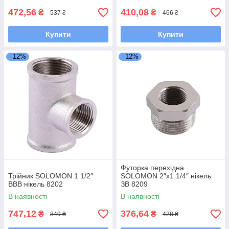
472,56
410,08
₴
₴
537 ₴
466 ₴
Купити
Купити
–12%
–12%
Футорка перехідна
Трійник SOLOMON 1 1/2″
SOLOMON 2″х1 1/4″ нікель
ВВВ нікель 8202
ЗВ 8209
В наявності
В наявності
747,12
376,64
₴
₴
849 ₴
428 ₴