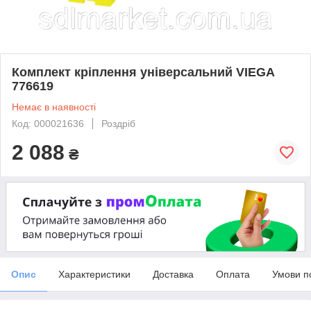
Комплект кріплення унiверсальний VIEGA
776619
Немає в наявності
Код: 000021636
Роздріб
2 088
₴
Опис
Характеристики
Доставка
Оплата
Умови п