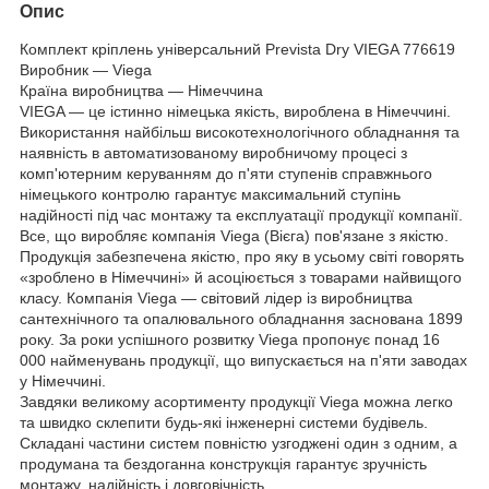
Опис
Комплект кріплень універсальний Prevista Dry VIEGA 776619
Виробник — Viega
Країна виробництва — Німеччина
VIEGA — це істинно німецька якість, вироблена в Німеччині.
Використання найбільш високотехнологічного обладнання та
наявність в автоматизованому виробничому процесі з
комп'ютерним керуванням до п'яти ступенів справжнього
німецького контролю гарантує максимальний ступінь
надійності під час монтажу та експлуатації продукції компанії.
Все, що виробляє компанія Viega (Вієга) пов'язане з якістю.
Продукція забезпечена якістю, про яку в усьому світі говорять
«зроблено в Німеччині» й асоціюється з товарами найвищого
класу. Компанія Viega — світовий лідер із виробництва
сантехнічного та опалювального обладнання заснована 1899
року. За роки успішного розвитку Viega пропонує понад 16
000 найменувань продукції, що випускається на п'яти заводах
у Німеччині.
Завдяки великому асортименту продукції Viega можна легко
та швидко склепити будь-які інженерні системи будівель.
Складані частини систем повністю узгоджені один з одним, а
продумана та бездоганна конструкція гарантує зручність
монтажу, надійність і довговічність.