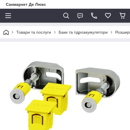
Санмаркет Де Люкс
Товари та послуги
Баки та гідроакумулятори
Розшир