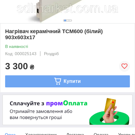
Нагрівач керамічний ТСМ600 (білий)
903х603х17
В наявності
Код: 000025143
Роздріб
3 300
₴
Купити
Опис
Характеристики
Доставка
Оплата
Умови п