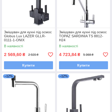
Змішувач для кухні під осмос
Змішувач для кухні під осмос
Globus Lux LAZER GLLR-
TOPAZ SARDINIA TS 8812-
0111-1-ONIX
H24
В наявності
В наявності
2 569,60
4 723,84
₴
₴
2 920 ₴
5 368 ₴
Купити
Купити
–12%
–12%