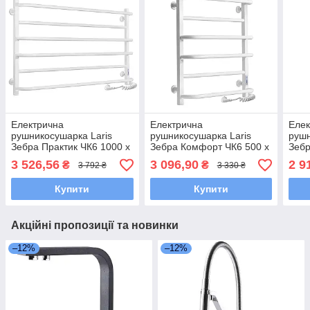
Електрична
Електрична
Елек
рушникосушарка Laris
рушникосушарка Laris
рушн
Зебра Практик ЧК6 1000 х
Зебра Комфорт ЧК6 500 х
Зебр
600 Е (підкл. праворуч) R3
600 Е (підкл. праворуч) R3
600 
3 526,56
3 096,90
2 9
₴
₴
3 792 ₴
3 330 ₴
Купити
Купити
Акційні пропозиції та новинки
–12%
–12%