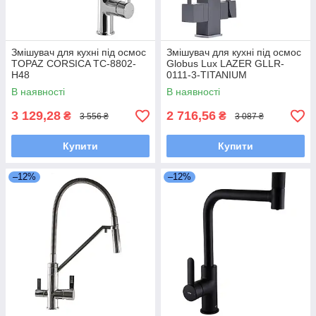
Змішувач для кухні під осмос
Змішувач для кухні під осмос
TOPAZ CORSICA TC-8802-
Globus Lux LAZER GLLR-
H48
0111-3-TITANIUM
В наявності
В наявності
3 129,28
2 716,56
₴
₴
3 556 ₴
3 087 ₴
Купити
Купити
–12%
–12%