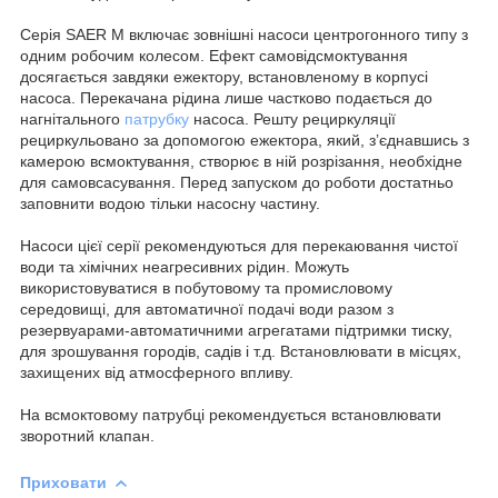
Серія SAER М включає зовнішні насоси центрогонного типу з
одним робочим колесом. Ефект самовідсмоктування
досягається завдяки ежектору, встановленому в корпусі
насоса. Перекачана рідина лише частково подається до
нагнітального
патрубку
насоса. Решту рециркуляції
рециркульовано за допомогою ежектора, який, з’єднавшись з
камерою всмоктування, створює в ній розрізання, необхідне
для самовсасування. Перед запуском до роботи достатньо
заповнити водою тільки насосну частину.
Насоси цієї серії рекомендуються для перекаювання чистої
води та хімічних неагресивних рідин. Можуть
використовуватися в побутовому та промисловому
середовищі, для автоматичної подачі води разом з
резервуарами-автоматичними агрегатами підтримки тиску,
для зрошування городів, садів і т.д. Встановлювати в місцях,
захищених від атмосферного впливу.
На всмоктовому патрубці рекомендується встановлювати
зворотний клапан.
Приховати