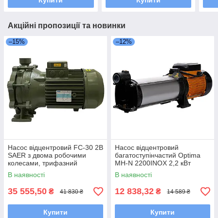
Купити
Купити
Акційні пропозиції та новинки
–15%
–12%
Насос вiдцентровий FC-30 2B
Насос відцентровий
SAER з двома робочими
багатоступінчастий Optima
колесами, трифазний
MH-N 2200INOX 2,2 кВт
нерж, колеса
В наявності
В наявності
35 555,50
12 838,32
₴
₴
41 830 ₴
14 589 ₴
Купити
Купити