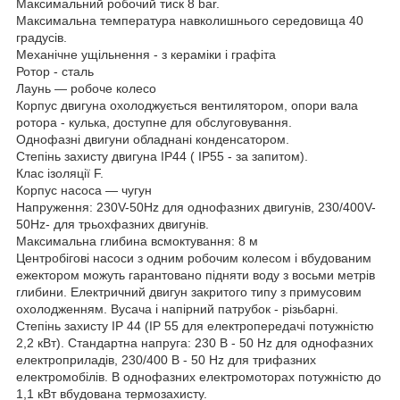
Максимальний робочий тиск 8 bar.
Максимальна температура навколишнього середовища 40
градусів.
Механічне ущільнення - з кераміки і графіта
Ротор - сталь
Лаунь — робоче колесо
Корпус двигуна охолоджується вентилятором, опори вала
ротора - кулька, доступне для обслуговування.
Однофазні двигуни обладнані конденсатором.
Степінь захисту двигуна IP44 ( IP55 - за запитом).
Клас ізоляції F.
Корпус насоса — чугун
Напруження: 230V-50Hz для однофазних двигунів, 230/400V-
50Hz- для трьохфазних двигунів.
Максимальна глибина всмоктування: 8 м
Центробігові насоси з одним робочим колесом і вбудованим
ежектором можуть гарантовано підняти воду з восьми метрів
глибини. Електричний двигун закритого типу з примусовим
охолодженням. Вусача і напірний патрубок - різьбарні.
Степінь захисту IP 44 (IP 55 для електропередачі потужністю
2,2 кВт). Стандартна напруга: 230 B - 50 Hz для однофазних
електроприладів, 230/400 В - 50 Hz для трифазних
електромобілів. В однофазних електромоторах потужністю до
1,1 кВт вбудована термозахисту.