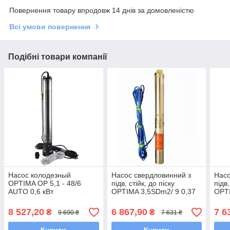
Повернення товару впродовж 14 днів за домовленістю
Всі умови повернення
Подібні товари компанії
Насос колодезный
Насос свердловинний з
Насо
OPTIMA OP 5,1 - 48/6
підв, стійк, до піску
підв,
AUTO 0,6 кВт
OPTIMA 3,5SDm2/ 9 0,37
OPTI
кВт 50м + пульт +кабель
кВт 
15м NEW
15м
8 527,20
6 867,90
7 6
₴
₴
9 690 ₴
7 631 ₴