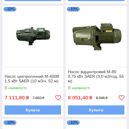
–10%
–10%
Насос вiдцентровий M-80
Насос центрогонний M-400B
0,75 кВт SAER (3,0 м3/год, 55
1,5 кВт SAER (10 м3/ч, 52 м)
м)
В наявності
В наявності
7 111,80
8 051,40
₴
₴
7 902 ₴
8 946 ₴
Купити
Купити
–10%
–10%