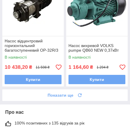
Насос відцентровий
горизонтальний
Насос вихревой VOLKS
багатоступеневий OP-32R/3
pumpe QB60 NEW 0,37кВт
0.55 кВт SAER (5,4 м3/год,
В наявності
В наявності
25,5 м)
10 438,20
1 164,60
₴
₴
11 598 ₴
1 294 ₴
Купити
Купити
Показати ще
Про нас
100% позитивних з 135 відгуків за рік