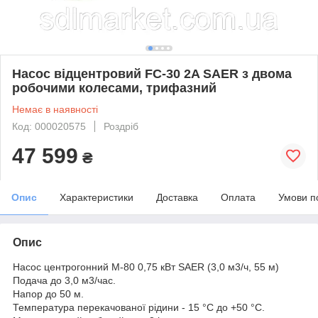
Насос вiдцентровий FC-30 2A SAER з двома
робочими колесами, трифазний
Немає в наявності
Код: 000020575
Роздріб
47 599
₴
Опис
Характеристики
Доставка
Оплата
Умови п
Опис
Насос центрогонний M-80 0,75 кВт SAER (3,0 м3/ч, 55 м)
Подача до 3,0 м3/час.
Напор до 50 м.
Температура перекачованої рідини - 15 °С до +50 °С.