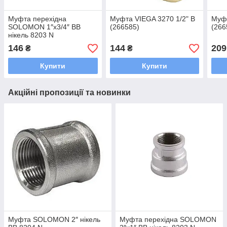
Муфта перехідна
Муфта VIEGA 3270 1/2" В
Муфт
SOLOMON 1″х3/4″ ВВ
(266585)
(266
нікель 8203 N
146
144
209
₴
₴
Купити
Купити
Акційні пропозиції та новинки
Муфта SOLOMON 2″ нікель
Муфта перехідна SOLOMON