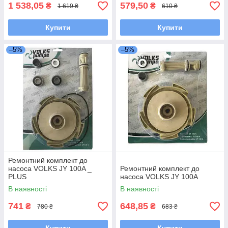
1 538,05
579,50
₴
₴
1 619 ₴
610 ₴
Купити
Купити
–5%
–5%
Ремонтний комплект до
насоса VOLKS JY 100A _
Ремонтний комплект до
PLUS
насоса VOLKS JY 100A
В наявності
В наявності
741
648,85
₴
₴
780 ₴
683 ₴