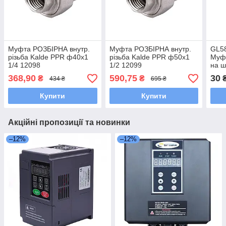
Муфта РОЗБІРНА внутр.
Муфта РОЗБІРНА внутр.
GL5
різьба Kalde PPR ф40х1
різьба Kalde PPR ф50х1
Муфт
1/4 12098
1/2 12099
на ш
Пол
368,90
590,75
30
₴
₴
434 ₴
695 ₴
Купити
Купити
Акційні пропозиції та новинки
–12%
–12%