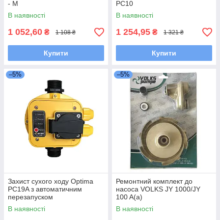
- М
PC10
В наявності
В наявності
1 052,60
1 254,95
₴
₴
1 108 ₴
1 321 ₴
Купити
Купити
–5%
–5%
Захист сухого ходу Optima
Ремонтний комплект до
PC19A з автоматичним
насоса VOLKS JY 1000/JY
перезапуском
100 A(a)
В наявності
В наявності