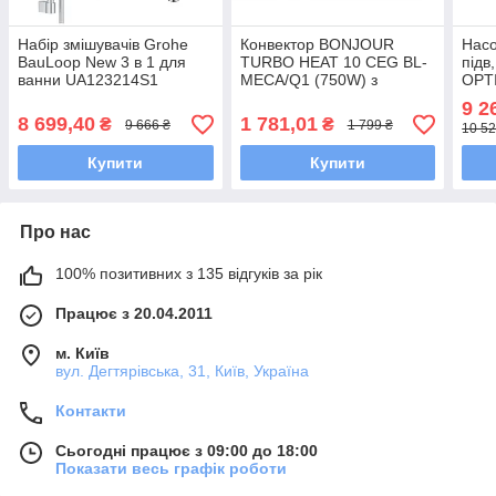
Набір змішувачів Grohe
Конвектор BONJOUR
Насо
BauLoop New 3 в 1 для
TURBO HEAT 10 CEG BL-
підв,
ванни UA123214S1
MECA/Q1 (750W) з
OPTI
комплектом підставок
кВт 
9 2
15м
8 699,40
1 781,01
₴
₴
9 666 ₴
1 799 ₴
10 52
Купити
Купити
Про нас
100% позитивних з 135 відгуків за рік
Працює з 20.04.2011
м. Київ
вул. Дегтярівська, 31, Київ, Україна
Контакти
Сьогодні працює з 09:00 до 18:00
Показати весь графік роботи