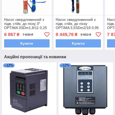
Насос свердловинний з
Насос свердловинний з
Насо
підв, стійк, до піску 3″
підв, стійк, до піску
підв,
OPTIMA 3SDm1,8/11 0,25
OPTIMA 3,5SDm2/18 0,95
OPTI
кВт 45м +
кВт 101м + пульт +кабель
кВт 
6 867
8 449,76
7 8
₴
₴
7 630 ₴
9 602 ₴
пульт+кабель25м NEW
15м NEW
35м
Купити
Купити
Акційні пропозиції та новинки
–12%
–12%