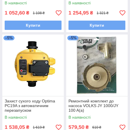
В наявності
В наявності
1 052,60
1 254,95
₴
₴
1 108 ₴
1 321 ₴
Купити
Купити
–5%
–5%
Захист сухого ходу Optima
Ремонтний комплект до
PC19A з автоматичним
насоса VOLKS JY 1000/JY
перезапуском
100 A(a)
В наявності
В наявності
1 538,05
579,50
₴
₴
1 619 ₴
610 ₴