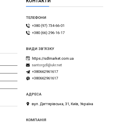
КОНТАКТИ
+380 (97) 734-66-01
+380 (66) 296-16-17
https://sdlmarket.com.ua
santorgdl@ukr.net
+380662961617
+380662961617
вул. Дегтярівська, 31, Київ, Україна