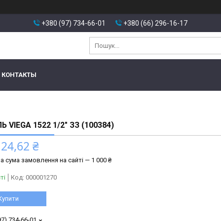
+380 (97) 734-66-01
+380 (66) 296-16-17
КОНТАКТЫ
 VIEGA 1522 1/2″ ЗЗ (100384)
124,62 ₴
а сума замовлення на сайті — 1 000 ₴
ті
Код:
000001270
Купити
97) 734-66-01