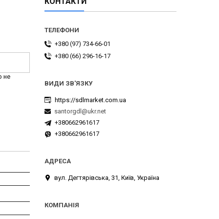
КОНТАКТИ
+380 (97) 734-66-01
+380 (66) 296-16-17
р не
https://sdlmarket.com.ua
santorgdl@ukr.net
+380662961617
+380662961617
вул. Дегтярівська, 31, Київ, Україна