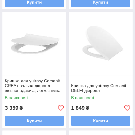
Купити
Купити
Кришка для унітазу Cersanit
CREA овальна дюропл.
Кришка для унітазу Cersanit
вільнопадаюча, легкознімна
DELFI дюропл
SLIM
В наявності
В наявності
3 359
1 849
₴
₴
Купити
Купити