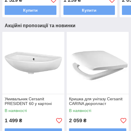
2 529
1 259
2 0
₴
₴
можливостями
Купити
Купити
Акційні пропозиції та новинки
Умивальник Cersanit
Кришка для унітазу Cersanit
PRESIDENT 60 у картоні
CARINA дюропласт
В наявності
В наявності
1 499
2 059
₴
₴