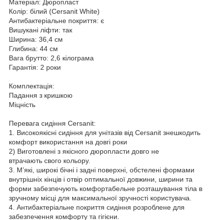
Матеріал: Дюропласт
Колір: білий (Cersanit White)
Антибактеріальне покриття: є
Вишукані ліфти: так
Ширина: 36,4 см
Глибина: 44 см
Вага брутто: 2,6 кілограма
Гарантія: 2 роки
Комплектація:
Падання з кришкою
Міцність
Перевага сидіння Cersanit:
1. Високоякісні сидіння для унітазів від Cersanit знешкодить
комфорт використання на довгі роки
2) Виготовлені з якісного дюропласти довго не
втрачають свого кольору.
3. М’які, широкі бічні і задні поверхні, обстелені формами
внутрішніх кінців і отвір оптимальної довжини, ширини та
форми забезпечують комфортабельне розташування тіла в
зручному місці для максимальної зручності користувача.
4. Антибактеріальне покриття сидіння розроблене для
забезпечення комфорту та гігієни.