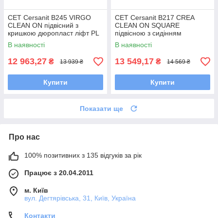
CET Cersanit В245 VIRGO
CET Cersanit В217 CREA
CLEAN ON підвісний з
CLEAN ON SQUARE
кришкою дюропласт ліфт PL
підвісною з сидінням
дюроплат ліфт SLIM
В наявності
В наявності
12 963,27
13 549,17
₴
₴
13 939 ₴
14 569 ₴
Купити
Купити
Показати ще
Про нас
100% позитивних з 135 відгуків за рік
Працює з 20.04.2011
м. Київ
вул. Дегтярівська, 31, Київ, Україна
Контакти