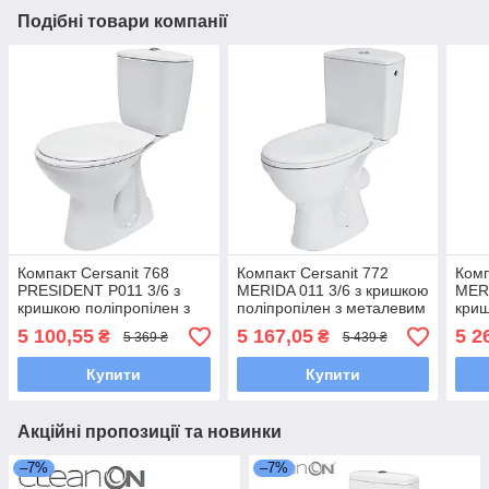
Подібні товари компанії
Компакт Cersanit 768
Компакт Cersanit 772
Комп
PRESIDENT Р011 3/6 з
MERIDA 011 3/6 з кришкою
MERI
кришкою поліпропілен з
поліпропілен з металевим
криш
металевим кріпленням
кріпленням
мета
5 100,55
5 167,05
5 2
₴
₴
5 369 ₴
5 439 ₴
Купити
Купити
Акційні пропозиції та новинки
–7%
–7%