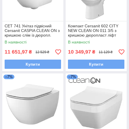
CET 741 Унітаз підвісний
Компакт Cersanit 602 CITY
Cersanit CASPIA CLEAN ON з
NEW CLEAN ON 011 3/5 з
кришкою слім із дюропл.
кришкою дюропласт ліфт
вільнопадаюча легкознімна
В наявності
В наявності
11 651,97
10 349,97
₴
₴
12 529 ₴
11 129 ₴
Купити
Купити
–7%
–7%