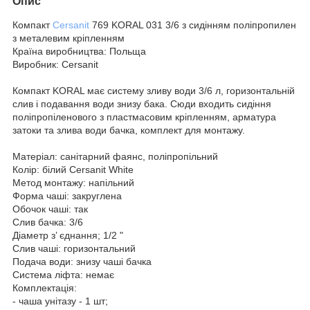
Опис
Компакт
Cersanit
769 KORAL 031 3/6 з сидінням поліпропилен
з металевим кріпленням
Країна виробництва: Польща
Виробник: Cersanit
Компакт KORAL має систему зливу води 3/6 л, горизонтальній
слив і подавання води знизу бака. Сюди входить сидіння
поліпропіленового з пластмасовим кріпленням, арматура
затоки та злива води бачка, комплект для монтажу.
Матеріал: санітарний фаянс, поліпропільний
Колір: білий Cersanit White
Метод монтажу: напільний
Форма чаші: закруглена
Обочок чаші: так
Слив бачка: 3/6
Діаметр з’ єднання; 1/2 "
Слив чаші: горизонтальний
Подача води: знизу чаші бачка
Система ліфта: немає
Комплектація:
- чаша унітазу - 1 шт;