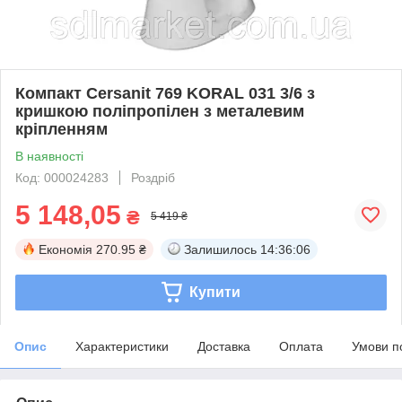
Компакт Cersanit 769 KORAL 031 3/6 з
кришкою поліпропілен з металевим
кріпленням
В наявності
Код: 000024283
Роздріб
5 148,05
₴
5 419 ₴
Економія
270.95 ₴
Залишилось
14:36:06
Купити
Опис
Характеристики
Доставка
Оплата
Умови п