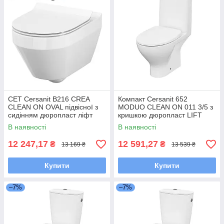
CET Cersanit В216 CREA
Компакт Cersanit 652
CLEAN ON OVAL підвісної з
MODUO CLEAN ON 011 3/5 з
сидінням дюропласт ліфт
кришкою дюропласт LIFT
SLIM
В наявності
В наявності
12 247,17
12 591,27
₴
₴
13 169 ₴
13 539 ₴
Купити
Купити
–7%
–7%