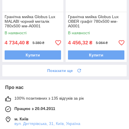
Гранітна мийка Globus Lux
Гранітна мийка Globus Lux
MALABI чорний металік
OBER графіт 780х500 мм-
780х500 мм-А0001
А0001
В наявності
В наявності
4 734,40
4 456,32
₴
₴
5 380 ₴
5 064 ₴
Купити
Купити
Показати ще
Про нас
100% позитивних з 135 відгуків за рік
Працює з 20.04.2011
м. Київ
вул. Дегтярівська, 31, Київ, Україна