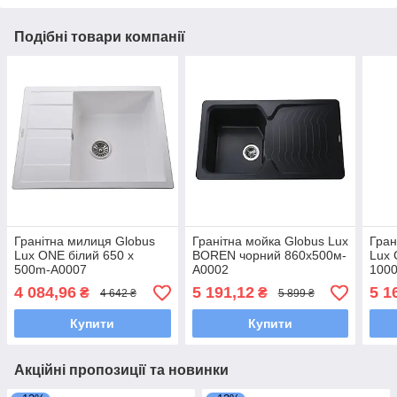
Подібні товари компанії
Гранітна милиця Globus
Гранітна мойка Globus Lux
Гран
Lux ONE білий 650 x
BOREN чорний 860x500м-
Lux
500m-А0007
А0002
100
4 084,96
5 191,12
5 1
₴
₴
4 642 ₴
5 899 ₴
Купити
Купити
Акційні пропозиції та новинки