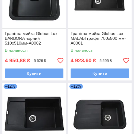
Гранітна мийка Globus Lux
Гранітна мийка Globus Lux
BARBORA чорний
MALABI графіт 780x500 мм-
510х510мм-А0002
А0001
В наявності
В наявності
4 950,88
4 923,60
₴
₴
5 626 ₴
5 595 ₴
Купити
Купити
–12%
–12%