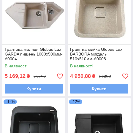
Грантова милиця Globus Lux
Гранітна мийка Globus Lux
GARDA пищень 1000x500мм-
BARBORA мигдаль
А0004
510х510мм-А0008
В наявності
В наявності
5 169,12
4 950,88
₴
₴
5 874 ₴
5 626 ₴
Купити
Купити
–12%
–12%