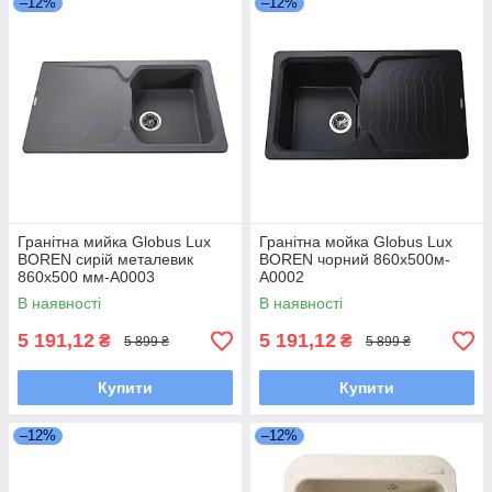
–12%
–12%
Гранітна мийка Globus Lux
Гранітна мойка Globus Lux
BOREN сирій металевик
BOREN чорний 860x500м-
860х500 мм-А0003
А0002
В наявності
В наявності
5 191,12
5 191,12
₴
₴
5 899 ₴
5 899 ₴
Купити
Купити
–12%
–12%