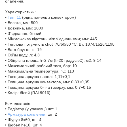
опалення.
Характеристики:
•
Тип: 11
(одна панель з конвектором)
• Висота, мм: 500
• Довжина, мм: 1600
• З’ єднання: бічний
• Міжможлива відстань між з’ єднаннями; мм: 445
• Теплова потужність chot=70/60/50 °C, Вт: 1874/1526/1198
• Вага брутто, кг: 19
• Об’їм воду, л: 4,3
• Обігрівна площа h=2,7м (t=20 градусівC), м2: 9-14
• Максимальний робочий тиск, бар: 10
• Максимальна температура, °C: 110
• Товщина аркуша панелі; 1,11+0,1
• Товщина аркуша конвектора, мм: 0,33+0,05
• Товщина аркуша бічна і зверху, мм: 0,7+0,15
• Колір: білий (RAL9016)
Комплектація:
• Радіатор (у упаковці) шт: 1
•
Арматура кріплення
, шт: 2
• Шуруп 8х60, шт: 4
• Дюбел he10, шт: 4