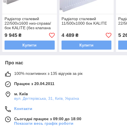
Радіатор сталевий
Радіатор сталевий
Раді
22/500х1600 низ-справа/
11/500х1000 бок KALITE
22/5
бок KALITE (без клапана
OUTER)
9 945
4 489
5 2
₴
₴
Купити
Купити
Про нас
100% позитивних з 135 відгуків за рік
Працює з 20.04.2011
м. Київ
вул. Дегтярівська, 31, Київ, Україна
Контакти
Сьогодні працює з 09:00 до 18:00
Показати весь графік роботи