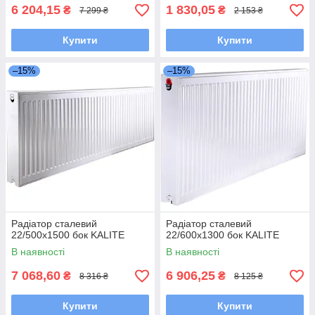
6 204,15
1 830,05
₴
₴
7 299 ₴
2 153 ₴
Купити
Купити
–15%
–15%
Радіатор сталевий
Радіатор сталевий
22/500х1500 бок KALITE
22/600х1300 бок KALITE
В наявності
В наявності
7 068,60
6 906,25
₴
₴
8 316 ₴
8 125 ₴
Купити
Купити