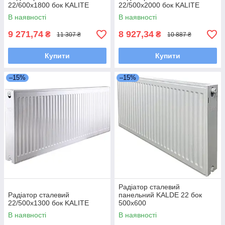
22/600х1800 бок KALITE
22/500х2000 бок KALITE
В наявності
В наявності
9 271,74
8 927,34
₴
₴
11 307 ₴
10 887 ₴
Купити
Купити
–15%
–15%
Радіатор сталевий
Радіатор сталевий
панельний KALDE 22 бок
22/500х1300 бок KALITE
500x600
В наявності
В наявності