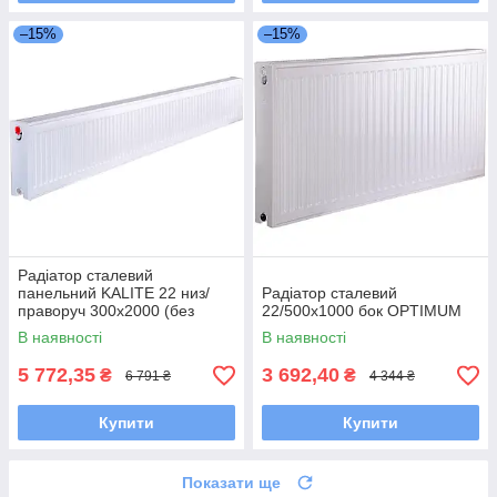
–15%
–15%
Радіатор сталевий
панельний KALITE 22 низ/
Радіатор сталевий
праворуч 300х2000 (без
22/500х1000 бок OPTIMUM
INNER)
В наявності
В наявності
5 772,35
3 692,40
₴
₴
6 791 ₴
4 344 ₴
Купити
Купити
Показати ще