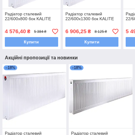
Радіатор сталевий
Радіатор сталевий
Раді
22/600x800 бок KALITE
22/600х1300 бок KALITE
22/6
4 576,40
6 906,25
5 4
₴
₴
5 384 ₴
8 125 ₴
Купити
Купити
Акційні пропозиції та новинки
–18%
–18%
Радіатор сталевий
Радіатор сталевий