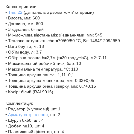
Характеристики:
•
Тип: 22
(дві панель з двома комп’ ютерами)
• Висота, мм: 600
• Довжина, мм: 600.
• З’ єднання: бічний
• Міжможлива відстань між з’ єднаннями; мм: 545
• Теплова потужність chot=70/60/50 °C, Вт: 1484/1209/ 959
• Вага брутто, кг: 18
• Об’їм воду, л: 3,7
• Обігрівна площа h=2,7м (t=20 градусівC), м2: 7-11
• Максимальний робочий тиск, бар: 10
• Максимальна температура, °C: 110
• Товщина аркуша панелі; 1,11+0,1
• Товщина аркуша конвектора, мм: 0,33+0,05
• Товщина аркуша бічна і зверху, мм: 0,7+0,15
• Колір: білий (RAL9016)
Комплектація:
• Радіатор (у упаковці) шт: 1
•
Арматура кріплення
, шт: 2
• Шуруп 8х60, шт: 4
• Дюбел he10, шт: 4
• Пластиковий фіксатор, шт: 4