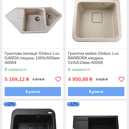
Грантова милиця Globus Lux
Гранітна мийка Globus Lux
GARDA пищень 1000x500мм-
BARBORA мигдаль
А0004
510х510мм-А0008
В наявності
В наявності
5 169,12
4 950,88
₴
₴
5 874 ₴
5 626 ₴
Купити
Купити
–12%
–12%