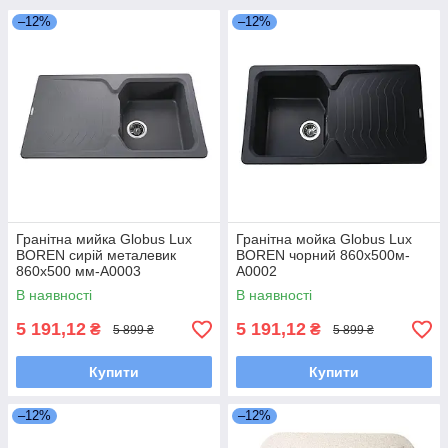
–12%
–12%
Гранітна мийка Globus Lux
Гранітна мойка Globus Lux
BOREN сирій металевик
BOREN чорний 860x500м-
860х500 мм-А0003
А0002
В наявності
В наявності
5 191,12
5 191,12
₴
₴
5 899 ₴
5 899 ₴
Купити
Купити
–12%
–12%