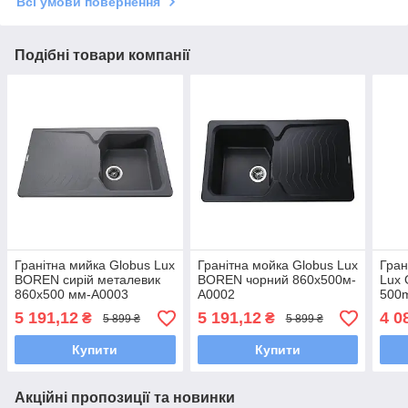
Всі умови повернення
Подібні товари компанії
Гранітна мийка Globus Lux
Гранітна мойка Globus Lux
Гран
BOREN сирій металевик
BOREN чорний 860x500м-
Lux 
860х500 мм-А0003
А0002
500
5 191,12
5 191,12
4 0
₴
₴
5 899 ₴
5 899 ₴
Купити
Купити
Акційні пропозиції та новинки