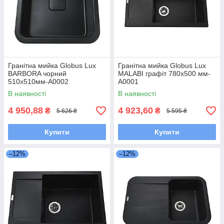
Гранітна мийка Globus Lux
Гранітна мийка Globus Lux
BARBORA чорний
MALABI графіт 780x500 мм-
510х510мм-А0002
А0001
В наявності
В наявності
4 950,88
4 923,60
₴
₴
5 626 ₴
5 595 ₴
Купити
Купити
–12%
–12%