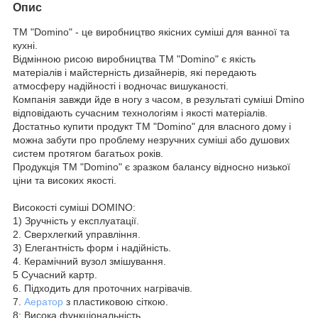
Опис
ТМ "Domino" - це виробництво якісних суміші для ванної та
кухні.
Відмінною рисою виробництва ТМ "Domino" є якість
матеріалів і майстерність дизайнерів, які передають
атмосферу надійності і водночас вишуканості.
Компанія завжди йде в ногу з часом, в результаті суміші Dmino
відповідають сучасним технологіям і якості матеріалів.
Достатньо купити продукт ТМ "Domino" для власного дому і
можна забути про проблему незручних суміші або душових
систем протягом багатьох років.
Продукція ТМ "Domino" є зразком балансу відносно низької
ціни та високих якості.
Високості суміші DOMINO:
1) Зручність у експлуатації.
2. Сверхлегкий управління.
3) Елегантність форм і надійність.
4. Керамічний вузол змішування.
5 Сучасний картр.
6. Підходить для проточних нагрівачів.
7.
Аератор
з пластиковою сіткою.
8; Висока функціональність.