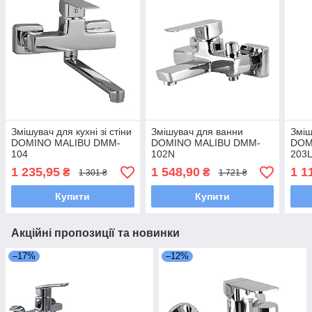
Змішувач для кухні зі стіни
Змішувач для ванни
Зміш
DOMINO MALIBU DMM-
DOMINO MALIBU DMM-
DOM
104
102N
203
1 235,95
1 548,90
1 1
₴
₴
1 301 ₴
1 721 ₴
Купити
Купити
Акційні пропозиції та новинки
–17%
–12%