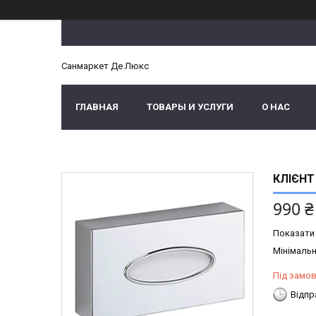
Санмаркет Де Люкс
ГЛАВНАЯ
ТОВАРЫ И УСЛУГИ
О НАС
КЛІЄНТ
990 ₴
Показати 
Мінімальн
Під замо
Відпр