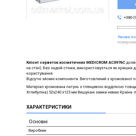
+380 (
повернен
Клієнт серветок косметичних MEDICROM AC0976C
дозво
на стіні). Без задній стінки, використовується як кришк
користування.
Відсутні зйомні компоненти. Виготовлений з хромованої ла
Матеріал хромована латунь з глянцевою відділкою товщи
Хглибуліна) 52х240 x125 мм Вишукані замки немає Країна- 
ХАРАКТЕРИСТИКИ
Основні
Виробник