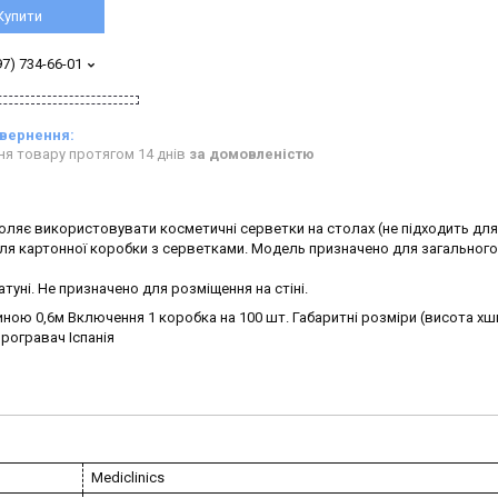
Купити
97) 734-66-01
ня товару протягом 14 днів
за домовленістю
ляє використовувати косметичні серветки на столах (не підходить дл
и для картонної коробки з серветками. Модель призначено для загального
туні. Не призначено для розміщення на стіні.
ною 0,6м Включення 1 коробка на 100 шт. Габаритні розміри (висота x
програвач Іспанія
Mediclinics