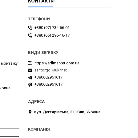
КОНТАКТИ
+380 (97) 734-66-01
+380 (66) 296-16-17
https://sdlmarket.com.ua
я монтажу
santorgdl@ukr.net
+380662961617
+380662961617
ширина
вул. Дегтярівська, 31, Київ, Україна