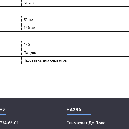
Іспанія
52 см
125 см
240
Латунь
Підставка для серветок
 734-66-01
Санмаркет Де Люкс