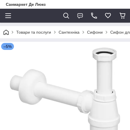
Санмаркет Де Люкс
Товари та послуги
Сантехніка
Сифони
Сифон для
–5%