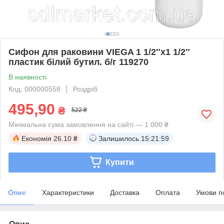
Сифон для раковини VIEGA 1 1/2″х1 1/2″
пластик білий бутил. б/г 119270
В наявності
Код: 000000558
Роздріб
495,90
₴
522 ₴
Мінімальна сума замовлення на сайті — 1 000 ₴
Економія
26.10 ₴
Залишилось
15:21:59
Купити
Опис
Характеристики
Доставка
Оплата
Умови п