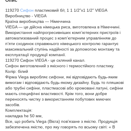
Опис
119270
Сифон
пластиковий б/г, 1 1 1/2"х1 1/2" VIEGA
Виробництво - VIEGA
Країна виробництва — Німеччина
VIEGA — це дійсна німецька риса, виготовлена в Німеччині.
Використання найпрогресивніших комп’ютерних пристроїв і
автоматизований процес з комп’ютерним управлінням до
п’яти сходинок справжнього німецького контролю гарантує
максимальний ступінь надійності за допомогою монтажу та
експлуатації продукції компанії.
119270 Сифон VIEGA - це скляний канал.
Сифон виготовлений з якісного і термостійкого пластику.
Колір: білий
Фірма Viega виробляє сифони, які відповідають будь-яким
вимогам і відповідають будь-якому дизайну. Будь то пляшкові
або трубні сифіни, пластмасові або хромовані латуні, сифіни
мають специфічні властивості. Крім того, вони добре
переносять чистку з використанням побутових миючих
засобів.
Комплектація:
накладка he 50 мм,
Все, що робить Viega (Вієга) пов'язане з якістю. Продукція
забезпечена якістю, про яку говорять по всьому світі: « В