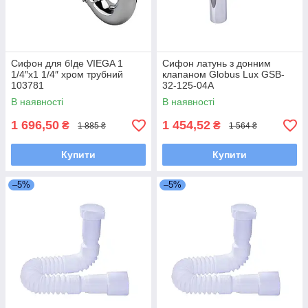
Сифон для бІде VIEGA 1
Сифон латунь з донним
1/4″х1 1/4″ хром трубний
клапаном Globus Lux GSB-
103781
32-125-04A
В наявності
В наявності
1 696,50
1 454,52
₴
₴
1 885 ₴
1 564 ₴
Купити
Купити
–5%
–5%