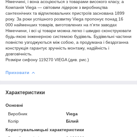
Німеччині, і вона асоціюється з товарами високого класу, а
Компанія Viega — світовим лідером з виробництва
сантехнічних та відпилювальних пристроїв заснована 1899
року. За роки успішного розвитку Viega пропонує понад 16
000 найменших товарів, виготовлених на п'яти заводах
Німеччини, і всі ці товари можна легко і швидко сконструювати
будь-якою інженерною системою будівель. Будівельні частини
повністю узгоджуються між собою, а продумана і бездоганна
конструкція гарантує зручність монтажу, надійність і
довговічність.
Розміри сифону 119270 VIEGA (див. рис.)
Приховати
Характеристики
Основні
Виробник
Viega
Колір
Білий
Користувальницькі характеристики