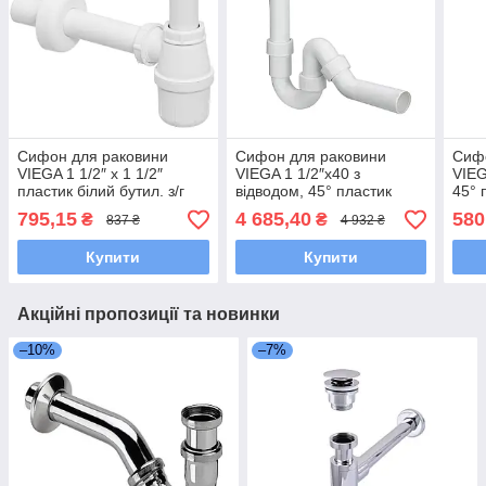
Сифон для раковини
Сифон для раковини
Сиф
VIEGA 1 1/2″ x 1 1/2″
VIEGA 1 1/2″х40 з
VIEG
пластик білий бутил. з/г
відводом, 45° пластик
45° 
137182
білий трубний б/г 101800
б/г 
795,15
4 685,40
580
₴
₴
837 ₴
4 932 ₴
Купити
Купити
Акційні пропозиції та новинки
–10%
–7%