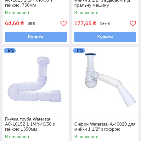
АС-1015 1 1/4″х40/50 з
мийки 1 1/2″ з відводом під
гайкою, 750мм
пральну машину
В наявності
В наявності
64,60
177,65
₴
₴
68 ₴
187 ₴
Купити
Купити
–5%
–5%
Гнучка труба Waterstal
АС-10152 1 1/4″х40/50 з
Сифон Waterstal А-40029 для
гайкою 1350мм
мийки 1 1/2″ з гофрою
В наявності
В наявності