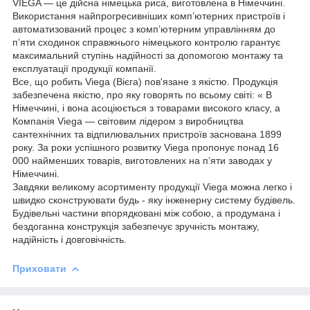
VIEGA — це дійсна німецька риса, виготовлена в Німеччині.
Використання найпрогресивніших комп’ютерних пристроїв і
автоматизований процес з комп’ютерним управлінням до
п’яти сходинок справжнього німецького контролю гарантує
максимальний ступінь надійності за допомогою монтажу та
експлуатації продукції компанії.
Все, що робить Viega (Вієга) пов'язане з якістю. Продукція
забезпечена якістю, про яку говорять по всьому світі: « В
Німеччині, і вона асоціюється з товарами високого класу, а
Компанія Viega — світовим лідером з виробництва
сантехнічних та відпилювальних пристроїв заснована 1899
року. За роки успішного розвитку Viega пропонує понад 16
000 найменших товарів, виготовлених на п’яти заводах у
Німеччині.
Завдяки великому асортименту продукції Viega можна легко і
швидко сконструювати будь - яку інженерну систему будівель.
Будівельні частини впорядковані між собою, а продумана і
бездоганна конструкція забезпечує зручність монтажу,
надійність і довговічність.
Приховати