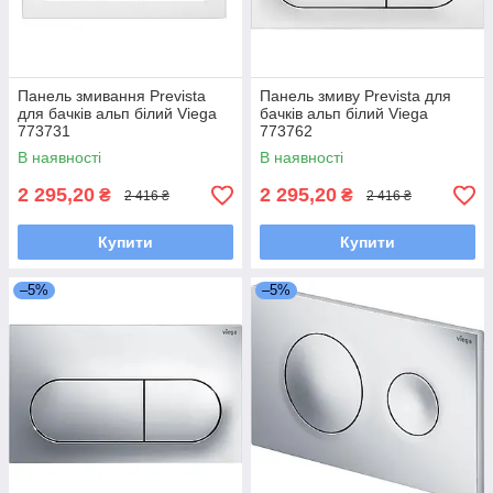
Панель змивання Prevista
Панель змиву Prevista для
для бачків альп білий Viega
бачків альп білий Viega
773731
773762
В наявності
В наявності
2 295,20
2 295,20
₴
₴
2 416 ₴
2 416 ₴
Купити
Купити
–5%
–5%