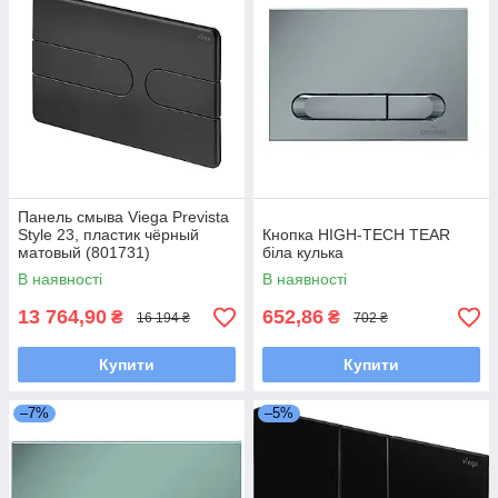
Панель смыва Viega Prevista
Style 23, пластик чёрный
Кнопка HIGH-TECH TEAR
матовый (801731)
біла кулька
В наявності
В наявності
13 764,90
652,86
₴
₴
16 194 ₴
702 ₴
Купити
Купити
–7%
–5%