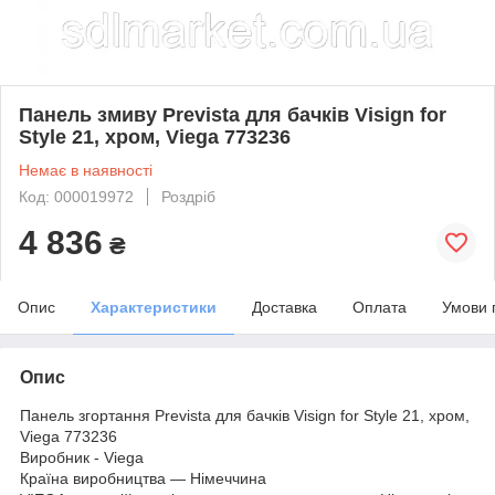
Панель змиву Prevista для бачків Visign for
Style 21, хром, Viega 773236
Немає в наявності
Код: 000019972
Роздріб
4 836
₴
Опис
Характеристики
Доставка
Оплата
Умови 
Опис
Панель згортання Prevista для бачків Visign for Style 21, хром,
Viega 773236
Виробник - Viega
Країна виробництва — Німеччина