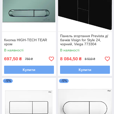
Панель згортання Prevista д/
Кнопка HIGH-TECH TEAR
бачків Visign for Style 24,
хром
чорний, Viega 773304
В наявності
В наявності
697,50
8 084,50
₴
₴
750 ₴
8 510 ₴
Купити
Купити
–5%
–5%