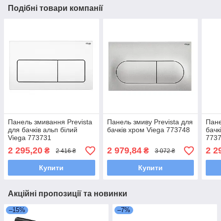
Подібні товари компанії
Панель змивання Prevista
Панель змиву Prevista для
Пане
для бачків альп білий
бачків хром Viega 773748
бачк
Viega 773731
773
2 295,20
2 979,84
2 2
₴
₴
2 416 ₴
3 072 ₴
Купити
Купити
Акційні пропозиції та новинки
–15%
–7%