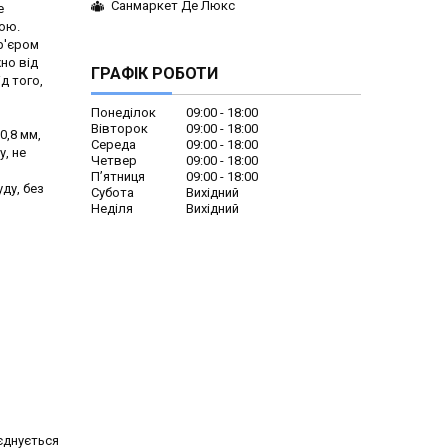
Санмаркет Де Люкс
е
ною.
ер'єром
жно від
ГРАФІК РОБОТИ
ід того,
Понеділок
09:00
18:00
Вівторок
09:00
18:00
0,8 мм,
Середа
09:00
18:00
у, не
Четвер
09:00
18:00
Пʼятниця
09:00
18:00
ду, без
Субота
Вихідний
Неділя
Вихідний
оєднується