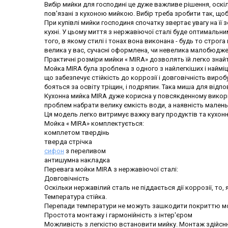
Вибір мийки для господині це дуже важливе рішення, оскіль
пов'язані з кухоною мийкою. Вибір треба зробити так, що
При купівлі мийки господиня спочатку звертає увагу на її 
кухні. У цьому миття з нержавіючої сталі буде оптимальним
того, в якому стилі і тонах вона виконана - будь то строга
велика у вас, сучасні оформлена, чи невелика малобюдже
Практичні розміри мийки « MIRA» дозволять їй легко знайти
Мойка MIRA була зроблена з одного з найлегкіших і найміц
що забезпечує стійкість до коррозії і довговічність виро
бояться за освіту тріщин, і подряпин. Така миша для відпо
Кухонна мийка MIRA дуже корисна у повсякденному використ
проблем набрати велику ємкість води, а наявність малень
Ця модель легко витримує важку вагу продуктів та кухонн
Мойка « MIRA» комплектується:
комплетом твердінь
тверда стрічка
сифон
з переливом
антишумна накладка
Перевага мойки MIRA з нержавіючої сталі:
Довговічність
Оскільки нержавілий сталь не піддається дії коррозії, т
Температура стійка.
Перепади температури не можуть зашкодити покриттю м
Простота монтажу і гармонійність з інтер'єром
Можливість з легкістю встановити мийку. Монтаж здійснює