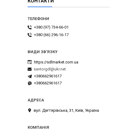
КОНТАКТИ
+380 (97) 734-66-01
+380 (66) 296-16-17
https://sdlmarket.com.ua
santorgdl@ukr.net
+380662961617
+380662961617
вул. Дегтярівська, 31, Київ, Україна