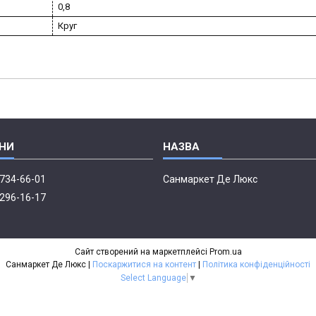
0,8
Круг
 734-66-01
Санмаркет Де Люкс
 296-16-17
Сайт створений на маркетплейсі
Prom.ua
Санмаркет Де Люкс |
Поскаржитися на контент
|
Політика конфіденційності
Select Language
▼