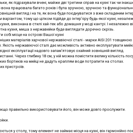
ки, як підрахували вчені, майже дві третини справ на кухні так чи інакш
б вона працювала багато років і була зручною, зручною та функціональ
зовнішній вигляд і на те, як вона буде поєднуватися з вже складеним інт
 варіантом, тому що цілком підійде до інтер'єру будь-якої кухні, незале
 кухня, виконана в стилі хай-тек або домашня у моді кантрі. І незалежно в
тна кухня, миша з нержавейки буде виглядати доречно скрізь.
 собі місце на острові Вашої кухні
ніших матеріалів харчової нержавіючої сталі - марки AISI 201 товщиною 
бу. Якість нержавіючої сталі дає можливість активно експлуатувати мийк
відної експлуатації надовго запам’ятовує охайний зовнішній вигляд.
анні. Через глибину 18 см, у ній можна помістити велику кількість посу
ких бортиків на мийці не дадуть краплям води потрапити на столах.
их пристроїв.
о, якщо правильно використовувати його, він може довго прослужити.
ойки.
ться у столу, тому елемент не займає місця на кухні, він гармонійно п