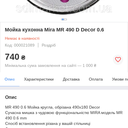
Мойка кухонна Mira MR 490 D Decor 0.6
Немає в наявності
Код: 000021089
Роздріб
740
₴
Мінімальна сума замовлення на сайті — 1 000 ₴
Опис
Характеристики
Доставка
Оплата
Умови п
Опис
MR 490 0.6 Мойка кругла, обрізана 490х180 Decor
Сучасна мишка з чудовою функціональністю MIRA модель MR
490 0.6 mm
Спосіб встановлення:різана у вашій стільниці