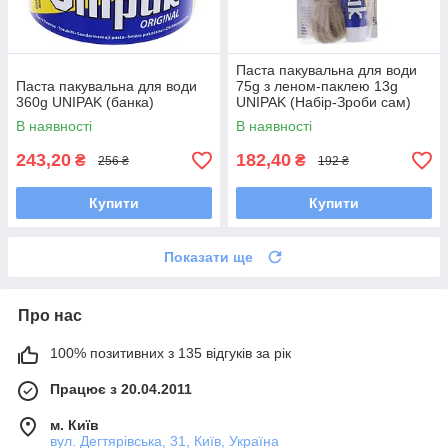
Паста пакувальна для води
Паста пакувальна для води
75g з леном-паклею 13g
360g UNIPAK (банка)
UNIPAK (Набір-Зроби сам)
В наявності
В наявності
243,20
182,40
₴
₴
256 ₴
192 ₴
Купити
Купити
Показати ще
Про нас
100% позитивних з 135 відгуків за рік
Працює з 20.04.2011
м. Київ
вул. Дегтярівська, 31, Київ, Україна