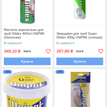
Мастило аерозольне для
труб Glidex 400ml UNIPAK
Змащувач для труб Super
(балончик)
Glidex 400g UNIPAK (пляшка)
В наявності
В наявності
340,10
307,80
₴
₴
358 ₴
324 ₴
Купити
Купити
–5%
–5%