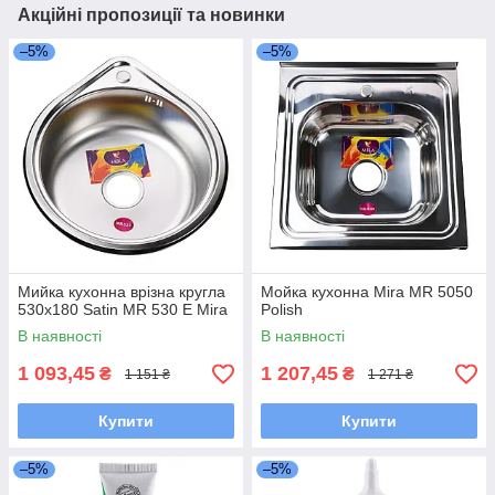
Акційні пропозиції та новинки
–5%
–5%
Мийка кухонна врiзна кругла
Мойка кухонна Mira MR 5050
530х180 Satin MR 530 E Mira
Polish
В наявності
В наявності
1 093,45
1 207,45
₴
₴
1 151 ₴
1 271 ₴
Купити
Купити
–5%
–5%