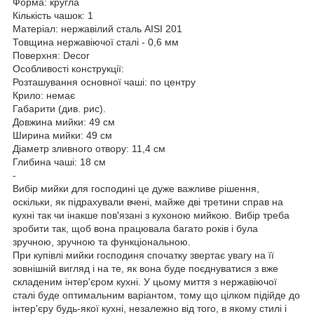
Форма: кругла
Кількість чашок: 1
Матеріал: нержавілий сталь AISI 201
Товщина нержавіючої сталі - 0,6 мм
Поверхня: Decor
Особливості конструкції:
Розташування основної чаші: по центру
Крило: немає
Габарити (див. рис).
Довжина мийки: 49 см
Ширина мийки: 49 см
Діаметр зливного отвору: 11,4 см
Глибина чаші: 18 см
-
Вибір мийки для господині це дуже важливе рішення,
оскільки, як підрахували вчені, майже дві третини справ на
кухні так чи інакше пов'язані з кухоною мийкою. Вибір треба
зробити так, щоб вона працювала багато років і була
зручною, зручною та функціональною.
При купівлі мийки господиня спочатку звертає увагу на її
зовнішній вигляд і на те, як вона буде поєднуватися з вже
складеним інтер'єром кухні. У цьому миття з нержавіючої
сталі буде оптимальним варіантом, тому що цілком підійде до
інтер'єру будь-якої кухні, незалежно від того, в якому стилі і