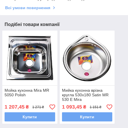
Всі умови повернення
Подібні товари компанії
Мойка кухонна Mira MR
Мийка кухонна врiзна
5050 Polish
кругла 530х180 Satin MR
530 E Mira
1 207,45
1 093,45
₴
₴
1 271 ₴
1 151 ₴
Купити
Купити