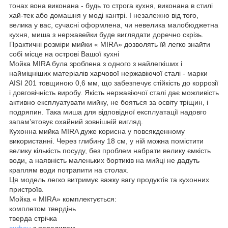
тонах вона виконана - будь то строга кухня, виконана в стилі
хай-тек або домашня у моді кантрі. І незалежно від того,
велика у вас, сучасні оформлена, чи невелика малобюджетна
кухня, миша з нержавейки буде виглядати доречно скрізь.
Практичні розміри мийки « MIRA» дозволять їй легко знайти
собі місце на острові Вашої кухні
Мойка MIRA була зроблена з одного з найлегкіших і
найміцніших матеріалів харчової нержавіючої сталі - марки
AISI 201 товщиною 0,6 мм, що забезпечує стійкість до коррозії
і довговічність виробу. Якість нержавіючої сталі дає можливість
активно експлуатувати мийку, не бояться за освіту тріщин, і
подряпин. Така миша для відповідної експлуатації надовго
запам’ятовує охайний зовнішній вигляд.
Кухонна мийка MIRA дуже корисна у повсякденному
використанні. Через глибину 18 см, у ній можна помістити
велику кількість посуду, без проблем набрати велику ємкість
води, а наявність маленьких бортиків на мийці не дадуть
краплям води потрапити на столах.
Ця модель легко витримує важку вагу продуктів та кухонних
пристроїв.
Мойка « MIRA» комплектується:
комплетом твердінь
тверда стрічка
сифон
з переливом