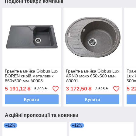
Подібні товари компанії
Гранітна мийка Globus Lux
Гранітна мийка Globus Lux
Гран
BOREN сирій металевик
ARNO моко 650х500 мм-
Lux 
860х500 мм-А0003
А0001
500
5 191,12
3 172,50
5 2
₴
₴
5 899 ₴
3 525 ₴
Купити
Купити
Акційні пропозиції та новинки
–12%
–12%