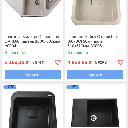
Грантова милиця Globus Lux
Гранітна мийка Globus Lux
GARDA пищень 1000x500мм-
BARBORA мигдаль
А0004
510х510мм-А0008
В наявності
В наявності
5 169,12
4 950,88
₴
₴
5 874 ₴
5 626 ₴
Купити
Купити
–12%
–12%