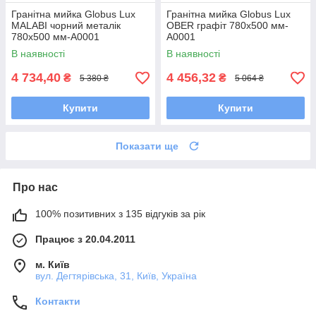
Гранітна мийка Globus Lux
Гранітна мийка Globus Lux
MALABI чорний металік
OBER графіт 780х500 мм-
780х500 мм-А0001
А0001
В наявності
В наявності
4 734,40
4 456,32
₴
₴
5 380 ₴
5 064 ₴
Купити
Купити
Показати ще
Про нас
100% позитивних з 135 відгуків за рік
Працює з 20.04.2011
м. Київ
вул. Дегтярівська, 31, Київ, Україна
Контакти