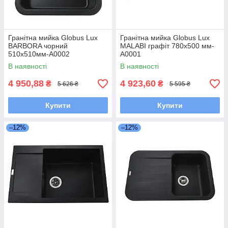
Гранітна мийка Globus Lux
Гранітна мийка Globus Lux
BARBORA чорний
MALABI графіт 780x500 мм-
510х510мм-А0002
А0001
В наявності
В наявності
4 950,88
4 923,60
₴
₴
5 626 ₴
5 595 ₴
Купити
Купити
–12%
–12%