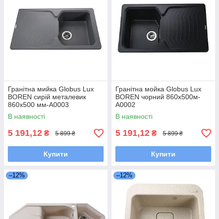
Гранітна мийка Globus Lux
Гранітна мойка Globus Lux
BOREN сирій металевик
BOREN чорний 860x500м-
860х500 мм-А0003
А0002
В наявності
В наявності
5 191,12
5 191,12
₴
₴
5 899 ₴
5 899 ₴
Купити
Купити
–12%
–12%