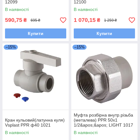
12099
12100
В наявності
В наявності
590,75
1 070,15
₴
₴
695 ₴
1 259 ₴
Купити
Купити
–15%
–15%
Муфта розбірна внутр.різьба
Кран кульовий(латунна куля)
(металева) PPR 50х1
Vsplast PPR ф40 1021
1/2&apos;&apos; LIGHT 1017
В наявності
В наявності