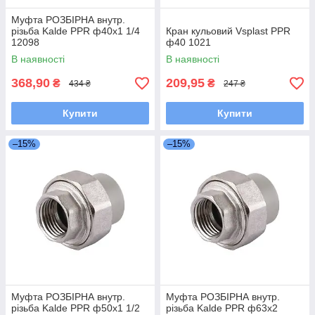
Муфта РОЗБІРНА внутр.
різьба Kalde PPR ф40х1 1/4
Кран кульовий Vsplast PPR
12098
ф40 1021
В наявності
В наявності
368,90
209,95
₴
₴
434 ₴
247 ₴
Купити
Купити
–15%
–15%
Муфта РОЗБІРНА внутр.
Муфта РОЗБІРНА внутр.
різьба Kalde PPR ф50х1 1/2
різьба Kalde PPR ф63х2