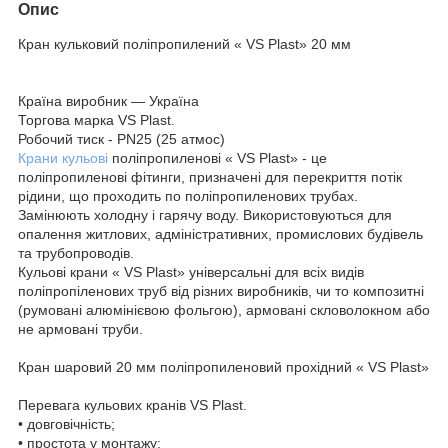
Опис
Кран кульковий поліпропилений « VS Plast» 20 мм
Країна виробник — Україна
Торгова марка VS Plast.
Робочий тиск - PN25 (25 атмос)
Крани кульові
поліпропиленові « VS Plast» - це
поліпропиленові фітинги, призначені для перекриття потік
рідини, що проходить по поліпропиленових трубах.
Замінюють холодну і гарячу воду. Використовуються для
опалення житлових, адміністративних, промислових будівель
та трубопроводів.
Кульові крани « VS Plast» універсальні для всіх видів
поліпропіленових труб від різних виробників, чи то композитні
(румовані алюмінієвою фольгою), армовані скловолокном або
не армовані труби.
Кран шаровий 20 мм поліпропиленовий прохідний « VS Plast»
Перевага кульових кранів VS Plast.
• довговічність;
• простота у монтажу;