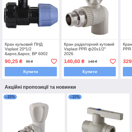
Кран кульовий ПНД
Кран радіаторний кутовий
Кран
Vsplast 20*1/2
Vsplast PPR ф20x1/2″
PPR
&apos;&apos; ВР 6002
2026
90,25
140,60
329
₴
₴
95 ₴
148 ₴
Купити
Купити
Акційні пропозиції та новинки
–15%
–15%