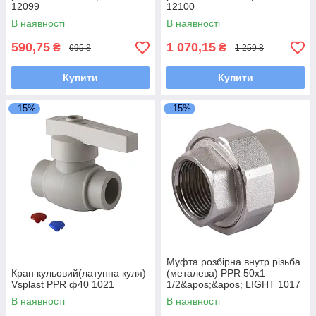
12099
12100
В наявності
В наявності
590,75
1 070,15
₴
₴
695 ₴
1 259 ₴
Купити
Купити
–15%
–15%
Муфта розбірна внутр.різьба
Кран кульовий(латунна куля)
(металева) PPR 50х1
Vsplast PPR ф40 1021
1/2&apos;&apos; LIGHT 1017
В наявності
В наявності