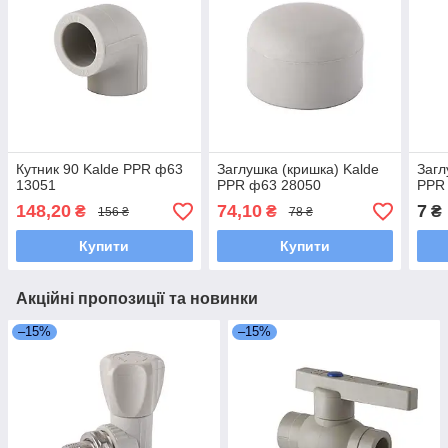
Кутник 90 Kalde PPR ф63
Заглушка (кришка) Kalde
Загл
13051
PPR ф63 28050
PPR
148,20
74,10
7
₴
₴
₴
156 ₴
78 ₴
Купити
Купити
Акційні пропозиції та новинки
–15%
–15%