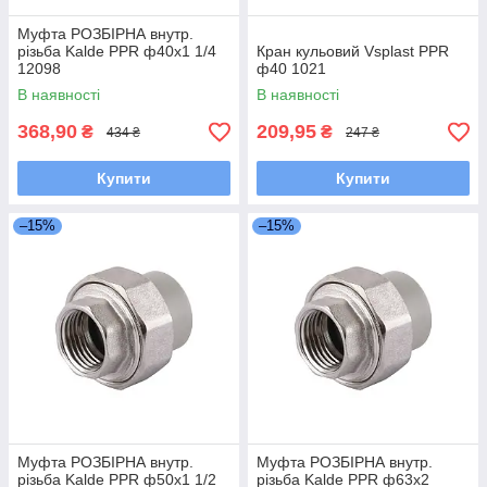
Муфта РОЗБІРНА внутр.
різьба Kalde PPR ф40х1 1/4
Кран кульовий Vsplast PPR
12098
ф40 1021
В наявності
В наявності
368,90
209,95
₴
₴
434 ₴
247 ₴
Купити
Купити
–15%
–15%
Муфта РОЗБІРНА внутр.
Муфта РОЗБІРНА внутр.
різьба Kalde PPR ф50х1 1/2
різьба Kalde PPR ф63х2