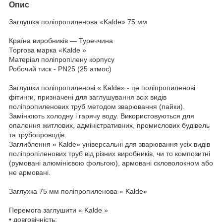
Опис
Заглушка поліпропиленова «Kalde» 75 мм
Країна виробників — Туреччина
Торгова марка «Kalde »
Матеріал поліпропілену корпусу
Робочий тиск - PN25 (25 атмос)
Заглушки поліпропиленові « Kalde» - це поліпропиленові
фітинги, призначені для заглушування всіх видів
поліпропиленових труб методом зварювання (пайки).
Замінюють холодну і гарячу воду. Використовуються для
опалення житлових, адміністративних, промислових будівель
та трубопроводів.
Заглиблення « Kalde» універсальні для зварювання усіх видів
поліпропіленових труб від різних виробників, чи то композитні
(румовані алюмінієвою фольгою), армовані скловолокном або
не армовані.
Заглухка 75 мм поліпропиленова « Kalde»
Перемога заглушити « Kalde »
• довговічність;