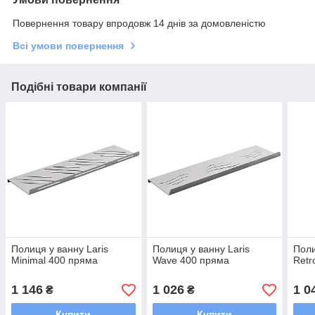
Повернення товару впродовж 14 днів за домовленістю
Всі умови повернення
Подібні товари компанії
Полиця у ванну Laris
Полиця у ванну Laris
Поли
Minimal 400 пряма
Wave 400 пряма
Retr
1 146
1 026
1 0
₴
₴
Купити
Купити