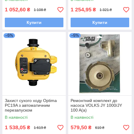
1 052,60
1 254,95
₴
₴
1 108 ₴
1 321 ₴
Купити
Купити
–5%
–5%
Захист сухого ходу Optima
Ремонтний комплект до
PC19A з автоматичним
насоса VOLKS JY 1000/JY
перезапуском
100 A(a)
В наявності
В наявності
1 538,05
579,50
₴
₴
1 619 ₴
610 ₴