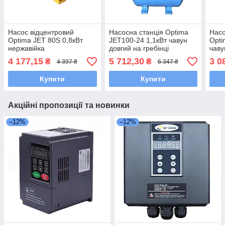
Насос відцентровий
Насосна станція Optima
Насо
Optima JET 80S 0,8кВт
JET100-24 1,1кВт чавун
Opti
нержавійка
довгий на гребінці
чаву
4 177,15
5 712,30
3 0
₴
₴
4 397 ₴
6 347 ₴
Купити
Купити
Акційні пропозиції та новинки
–12%
–12%