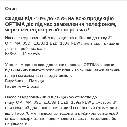
Опис
Скидки від -10% до -25% на всю продукцію
OPTIMA діє під час замовлення телефоном,
через месенджери або через чат!
Насос свердловинний із підвищеною стійкістю до піску 3"
OPTIMA 3SDm1.8/39 1.1 кВт 159м NEW з пультом, тридцять
дев'ять робочих коліс
Кабель - 15 метрів
У нових моделях свердловинних насосах OPTIMA завдяки
підвищенню кількості робочих кілець збільшені максимальний
напір і максимальна продуктивність.
Виробник — Польща
Гарантія — 2 роки
Насос свердловинний із підвищеною стійкістю до
піску OPTIMA 3SDm1.8/39 1.1 кВт 159м NEW діаметром 3"
призначений для подавання води зі свердловин (діаметром
від 3 | або 76 мм) і відкритих водойм із глибиною більш ніж 9
м, коли використання поверхневого насоса неможливе або
нецільоване.