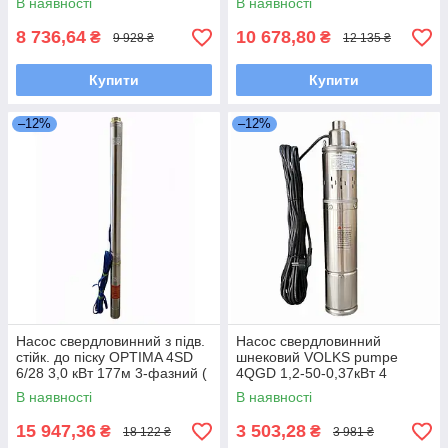
В наявності
В наявності
8 736,64
10 678,80
₴
₴
9 928 ₴
12 135 ₴
Купити
Купити
–12%
–12%
Насос свердловинний з підв.
Насос свердловинний
стійк. до піску OPTIMA 4SD
шнековий VOLKS pumpe
6/28 3,0 кВт 177м 3-фазний (
4QGD 1,2-50-0,37кВт 4
2 частини )
дюйми +кабель 15м
В наявності
В наявності
15 947,36
3 503,28
₴
₴
18 122 ₴
3 981 ₴