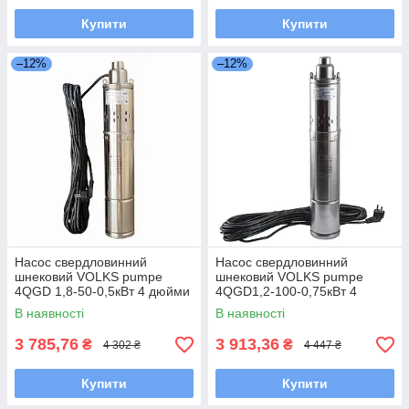
Купити
Купити
–12%
–12%
Насос свердловинний
Насос свердловинний
шнековий VOLKS pumpe
шнековий VOLKS pumpe
4QGD 1,8-50-0,5кВт 4 дюйми
4QGD1,2-100-0,75кВт 4
+кабель 15м
дюйми +кабель 15м
В наявності
В наявності
3 785,76
3 913,36
₴
₴
4 302 ₴
4 447 ₴
Купити
Купити