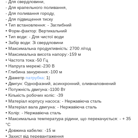
- Для свердловини,
- Для крапельного поливання,
- Для поливання городу,
- Для підвищення тиску
• Тип встановлення: - Заглибний
• Форм-фактор: Вертикальний
• Тип води: - Для чистої води
• Забір води: Зі свердловини
• Максимальна продуктивність: 2700 л/год
• Максимальна висота напору:-159 м
• Частота тока:-50 Гц
• Напруга мережі:-230 В
• Глибина занурення:-100 м
• Діаметр
патрубка
: 1|
• Двигун: Однофазний, асинхронний, оливнаповнений
• Потужність двигуна:-1100 Вт
• Кількість робочих коліс: -39
• Матеріал корпусу насоса: - Нержавіюча сталь
• Матеріал вала двигуна: - Нержавіюча сталь
• Колір: - Нержавіюча сталь
• Максимальна температура рідини, що перекачується: - + 35
°C
• Довжина кабелю: -15 м
• Захист від перевантаження