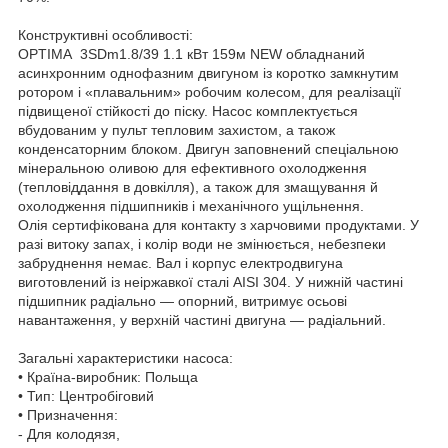
Конструктивні особливості:
OPTIMA 3SDm1.8/39 1.1 кВт 159м NEW обладнаний
асинхронним однофазним двигуном із коротко замкнутим
ротором і «плавальним» робочим колесом, для реалізації
підвищеної стійкості до піску. Насос комплектується
вбудованим у пульт тепловим захистом, а також
конденсаторним блоком. Двигун заповнений спеціальною
мінеральною оливою для ефективного охолодження
(тепловіддання в довкілля), а також для змащування й
охолодження підшипників і механічного ущільнення.
Олія сертифікована для контакту з харчовими продуктами. У
разі витоку запах, і колір води не змінюється, небезпеки
забруднення немає. Вал і корпус електродвигуна
виготовлений із неіржавкої сталі AISI 304. У нижній частині
підшипник радіально — опорний, витримує осьові
навантаження, у верхній частині двигуна — радіальний.
Загальні характеристики насоса:
• Країна-виробник: Польща
• Тип: Центробіговий
• Призначення:
- Для колодязя,