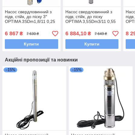
Насос свердловинний з
Насос свердловинний з
Насо
підв, стійк, до піску 3″
підв, стійк, до піску
підв,
OPTIMA 3SDm1,8/11 0,25
OPTIMA 3,5SDm3/11 0,55
OPTI
кВт 45м +
кВт 62м кабель 1,5м NEW
кВт 
пульт+кабель25м NEW
6 867
6 884,10
8 2
₴
₴
7 630 ₴
7 649 ₴
Купити
Купити
Акційні пропозиції та новинки
–15%
–15%