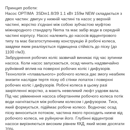
Принцип роботи:
Насос OPTIMA 3SDm1.8/39 1.1 кВт 159м NEW складається з
двох частин: двигун у нижній частині та насос у верхній
частині, жорстко з'єднані між собою зубчастою муфтою
міжнародного стандарту Nema та має забір води в середній
частині корпусу. Насос належить до насосів відцентрового
типу та має багатоступеневу конструкцію й робочі колеса,
завдяки яким реалізується підвищена стійкість до піску (до
1100 г/м3).
Забруднення робочих коліс зазвичай виникає під час зупинки
насоса. Коли насос запускається, осад чинить надзвичайно
руйнівний вплив на поверхні робочих коліс і дифузорів.
Технологія «плавального» робочого колеса дає змогу неабияк
знизити наслідки тертя піску об стінки лопаток і поверхні
робочих коліс і дифузорів. Робочі колеса в цьому разі
закріпленні жорстко, а мають невеликий люфт уздовж вала.
Під час увімкнення насоса обертанням робочого колеса потік
води нагнітається між робочим колесом і дифузором. Тиск,
який формується, підіймає робоче колесо. Водночас осад
піску виноситься потоком, частина якого проходить нижче від
робочого колеса, не руйнуючи його. Глубінні відцентрові
насоси вирізняються високим рівнем ККД, який може досягати
70%.