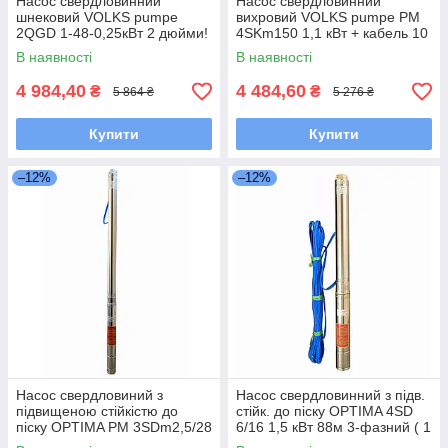
Насос свердловинний
Насос свердловинний
шнековий VOLKS pumpe
вихровий VOLKS pumpe PM
2QGD 1-48-0,25кВт 2 дюйми!
4SKm150 1,1 кВт + кабель 10
+ кабель 15м
м
В наявності
В наявності
4 984,40
4 484,60
₴
₴
5 864 ₴
5 276 ₴
Купити
Купити
–12%
–12%
Насос свердловиний з
Насос свердловинний з підв.
підвищеною стійкістю до
стійк. до піску OPTIMA 4SD
піску OPTIMA PM 3SDm2,5/28
6/16 1,5 кВт 88м 3-фазний ( 1
1,1 кВт 135м + 1,5 м кабель
частина )