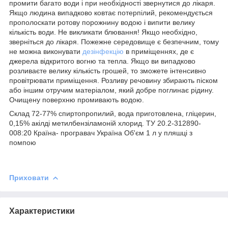
промити багато води і при необхідності звернутися до лікаря.
Якщо людина випадково ковтає потерпілий, рекомендується
прополоскати ротову порожнину водою і випити велику
кількість води. Не викликати блювання! Якщо необхідно,
зверніться до лікаря. Пожежне середовище є безпечним, тому
не можна виконувати
дезінфекцію
в приміщеннях, де є
джерела відкритого вогню та тепла. Якщо ви випадково
розливаєте велику кількість грошей, то зможете інтенсивно
провітрювати приміщення. Розливу речовину збирають піском
або іншим отручим матеріалом, який добре поглинає рідину.
Очищену поверхню промивають водою.
Склад 72-77% спиртопропилий, вода приготовлена, гліцерин,
0,15% акілді метилбензіламоній хлорид. ТУ 20.2-312890-
008:20 Країна- програвач Україна Об'єм 1 л у пляшці з
помпою
Приховати
Характеристики