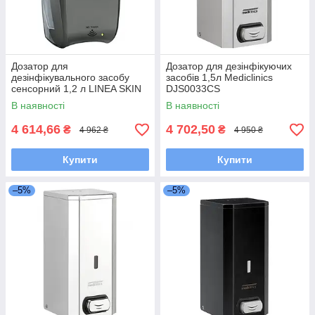
Дозатор для
Дозатор для дезінфікуючих
дезінфікувального засобу
засобів 1,5л Mediclinics
сенсорний 1,2 л LINEA SKIN
DJS0033CS
A92810
В наявності
В наявності
4 614,66
4 702,50
₴
₴
4 962 ₴
4 950 ₴
Купити
Купити
–5%
–5%