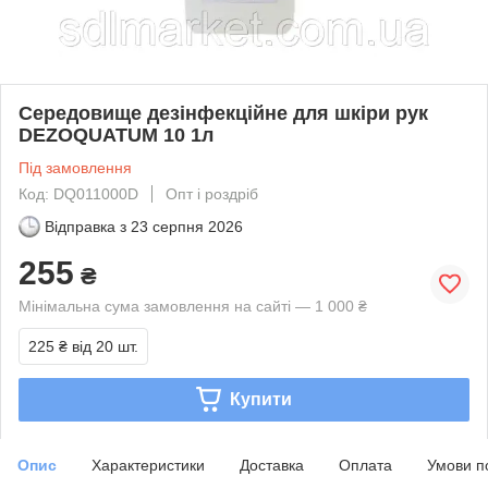
Середовище дезінфекційне для шкіри рук
DEZOQUATUM 10 1л
Під замовлення
Код: DQ011000D
Опт і роздріб
Відправка з
23 серпня 2026
255
₴
Мінімальна сума замовлення на сайті — 1 000 ₴
225 ₴
від 20 шт.
Купити
Опис
Характеристики
Доставка
Оплата
Умови п