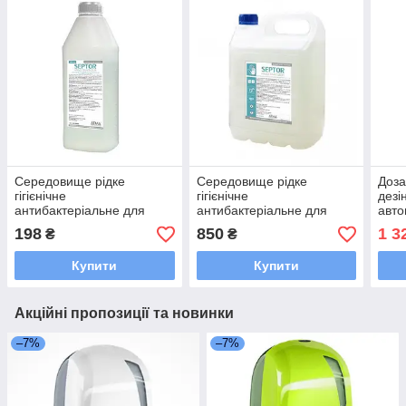
Середовище рідке
Середовище рідке
Доза
гігієнічне
гігієнічне
дезі
антибактеріальне для
антибактеріальне для
авто
шкіри рук і тіла SEPTOR
шкіри рук і тіла SEPTOR 5
SDA
198
850
1 3
₴
₴
900мл
Купити
Купити
Акційні пропозиції та новинки
–7%
–7%