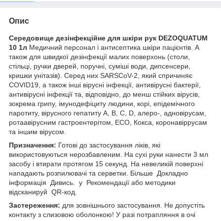
Опис
Середовище дезінфекційне для шкіри рук DEZOQUATUM
10 1л
Медичний персонал і антисептика шкіри пацієнтів. А
також для швидкої дезінфекції малих поверхонь (столи,
стільці, ручки дверей, поручні, суміші води, дипсенсери,
кришки унітазів). Серед них SARSCoV-2, який спричиняє
COVID19, а також інші вірусні інфекції, антивірусні бактерії,
антивірусні інфекції та, відповідно, до менш стійких вірусів,
зокрема грипу, імунодефіциту людини, корі, епідемічного
паротиту, вірусного гепатиту А, В, С, D, алеро-, адновірусам,
ротаавірусним гастроентерітом, ECO, Кокса, коронавіррусам
та іншим вірусом.
Призначення:
Готові до застосування ліків, які
використовуються нерозбавленим. На сухі руки нанести 3 мл
засобу і втирати протягом 15 секунд. На невеликій поверхні
нападають розпилювачі та серветки. Більше Докладно
інформація Дивись. у Рекомендації або методики
відсканируй QR-код.
Застереження:
для зовнішнього застосування. Не допустіть
контакту з слизовою оболонкою! У разі потрапляння в очі