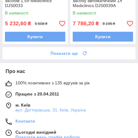
засобів 1,5л Mediclinics
засобу автоматичний 1л
DJS0033
Mediclinics DJS0039A
В наявності
В наявності
5 232,60
7 786,20
₴
₴
5 508 ₴
8 196 ₴
Купити
Купити
Показати ще
Про нас
100% позитивних з 135 відгуків за рік
Працює з 20.04.2011
м. Київ
вул. Дегтярівська, 31, Київ, Україна
Контакти
Сьогодні вихідний
Показати весь графік роботи