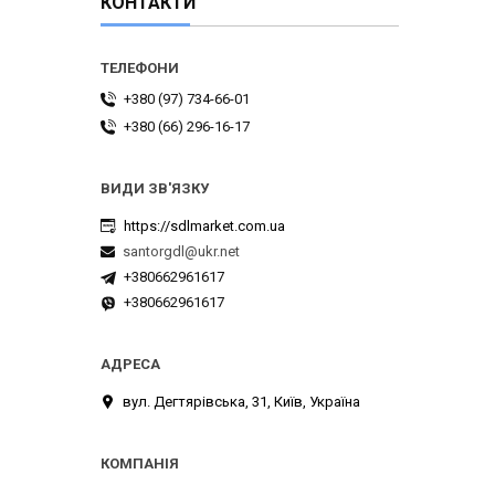
КОНТАКТИ
+380 (97) 734-66-01
+380 (66) 296-16-17
https://sdlmarket.com.ua
santorgdl@ukr.net
+380662961617
+380662961617
вул. Дегтярівська, 31, Київ, Україна