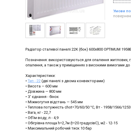
повернен
Радіатор сталевої панелі 22K (бок) 600x800 OPTIMUM 1958
Позначення: використовуються для опалення житлових, 
опалення, а також у приміщеннях з високими вимогами до г
Характеристики:
•
Тип - 22
(дві панелі з двома конвекторами)
• Висота — 600 мм
• Довжина — 800 мм
• З' єднання - бінок
• Міжмогутня відстань — 545 мм
• Теплова потужність chot=70/60/50 °C, Вт - 1958/1566/1253
• Вага, кг - 22,7
• Об’їм воду, л - 4,9
• Обігрівна площа h=2,7м (t=20 градусівC), м2 - 12-15
• Максимальний робочий тиск 10 бар