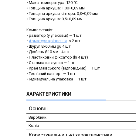
• Макс. температура: 120 °C
• Товщина аркуша: 1,00+0,09 мм
• Товщина аркуша кінтора: 0,3+0,09 мм
• Товщина аркуша: 0,5+0,09 мм
Комплектація:
• радіатор (у упаковці) — 1 шт
•
Арматура кріплення
lo 2 шт.
• Шуруп 8x60 мм gu 4 шт
• Дюбель Ø10 мм ‐ 4 шт
• Пластиковий фіксатор (hi 4 шт)
• Стальна заглушка — 1 шт
• Кран Маївського (відповідник) — 1 шт
• Технічний паспорт — 1 шт
• Індивідуальна упаковка — 1 шт
ХАРАКТЕРИСТИКИ
Основні
Виробник
Колір
Користувальницькі характеристики