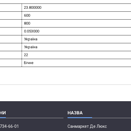
23.800000
600
800
0.053000
Україна
Україна
22
Бічне
 734-66-01
Санмаркет Де Люкс